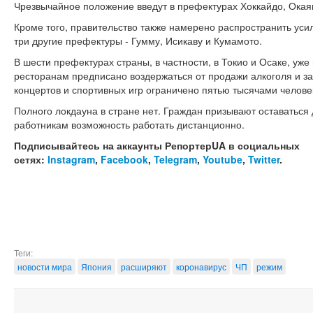
Чрезвычайное положение введут в префектурах Хоккайдо, Окаям
Кроме того, правительство также намерено распространить ус
три другие префектуры - Гумму, Исикаву и Кумамото.
В шести префектурах страны, в частности, в Токио и Осаке, уж
ресторанам предписано воздержаться от продажи алкоголя и за
концертов и спортивных игр ограничено пятью тысячами челове
Полного локдауна в стране нет. Граждан призывают оставаться 
работникам возможность работать дистанционно.
Подписывайтесь на аккаунты РепортерUA в социальных
сетях:
Instagram
,
Facebook
,
Telegram
,
Youtube
,
Twitter
.
Теги:
новости мира
Япония
расширяют
коронавирус
ЧП
режим