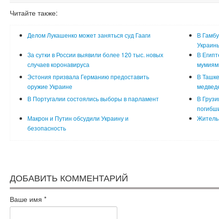
Читайте также:
Делом Лукашенко может заняться суд Гааги
В Гамбу
Украин
За сутки в России выявили более 120 тыс. новых
В Египт
случаев коронавируса
мумиям
Эстония призвала Германию предоставить
В Ташке
оружие Украине
медвед
В Португалии состоялись выборы в парламент
В Грузи
погибш
Макрон и Путин обсудили Украину и
Житель 
безопасность
ДОБАВИТЬ КОММЕНТАРИЙ
Ваше имя
*