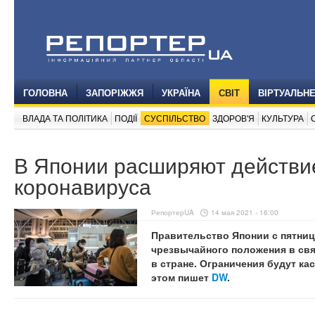
ГОЛОВНА
ЗАПОРІЖЖЯ
УКРАЇНА
СВІТ
ВІРТУАЛЬН
ВЛАДА ТА ПОЛІТИКА
ПОДІЇ
СУСПІЛЬСТВО
ЗДОРОВ'Я
КУЛЬТУРА
В Японии расширяют действи
коронавируса
РепортерUA
14 мая 2021 - 16:00
Правительство Японии с пятниц
чрезвычайного положения в свя
в стране. Ограничения будут ка
этом пишет
DW
.