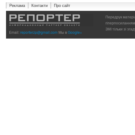
Реклама
Контакти
Про сайт
Передрук матеріа
гіперпосиланням 
ЗМІ тільки зі зг
Email:
reporterzp@gmail.com
Мы в
Google+