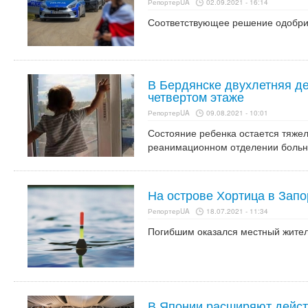
РепортерUA
02.09.2021 - 16:14
Соответствующее решение одобри
В Бердянске двухлетняя де
четвертом этаже
РепортерUA
09.08.2021 - 10:01
Состояние ребенка остается тяжел
реанимационном отделении больн
На острове Хортица в Запо
РепортерUA
18.07.2021 - 11:34
Погибшим оказался местный жител
В Японии расширяют дейст