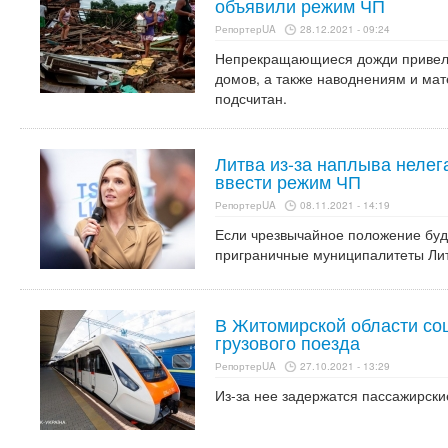
объявили режим ЧП
РепортерUA
28.12.2021 - 09:24
Непрекращающиеся дожди привели
домов, а также наводнениям и ма
подсчитан.
Литва из-за наплыва нелег
ввести режим ЧП
РепортерUA
08.11.2021 - 14:19
Если чрезвычайное положение буде
приграничные муниципалитеты Ли
В Житомирской области со
грузового поезда
РепортерUA
27.10.2021 - 13:29
Из-за нее задержатся пассажирски