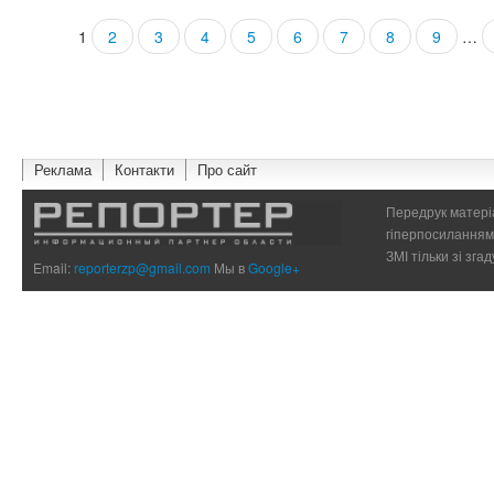
1
2
3
4
5
6
7
8
9
…
Страницы
Реклама
Контакти
Про сайт
Передрук матеріа
гіперпосиланням 
ЗМІ тільки зі зг
Email:
reporterzp@gmail.com
Мы в
Google+