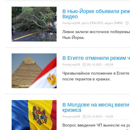
В Нью-Йорке объявили реж
Видео
РепортерUA, фото EPA/UPG, видео SWNS
Ливни залили восточное побережье
Нью-Йорка.
В Египте отменили режим 
РепортерUA
26.10.2021 - 09:29
Чрезвычайное положение в Египте
после терактов в храмах.
В Молдове на месяц ввели 
кризиса
РепортерUA
22.10.2021 - 16:25
Вопрос введения ЧП вынесли на р