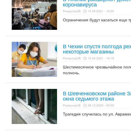
коронавируса
РепортерUA
14.05.2021 - 16:00
Ограничения будут касаться еще т
В Чехии спустя полгода р
некоторые магазины
РепортерUA
12.04.2021 - 16:15
Шестимесячное чрезвычайное пол
полночь.
В Шевченковском районе З
окна седьмого этажа
РепортерUA
28.12.2020 - 09:55
Трагедия случилась по ул. Авраме