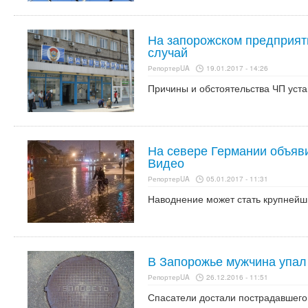
На запорожском предприят
случай
РепортерUA
19.01.2017 - 14:26
Причины и обстоятельства ЧП уст
На севере Германии объяви
Видео
РепортерUA
05.01.2017 - 11:31
Наводнение может стать крупнейши
В Запорожье мужчина упал
РепортерUA
26.12.2016 - 11:51
Спасатели достали пострадавшего 