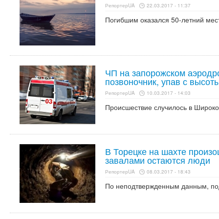
РепортерUA
22.03.2017 - 11:37
Погибшим оказался 50-летний мес
ЧП на запорожском аэродр
позвоночник, упав с высот
РепортерUA
10.03.2017 - 14:03
Происшествие случилось в Широко
В Торецке на шахте произо
завалами остаются люди
РепортерUA
08.03.2017 - 18:43
По неподтвержденным данным, под