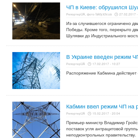
ЧП в Киеве: обрушился Шу
РепортерUA, фото fakty.ictv.ua
27.02.2017 -
Из-за случившегося ограничено дв
Победы. Кроме того, перекрыто дв
Шулявки до Индустриального мост
В Украине введен режим ЧП
РепортерUA
17.02.2017 - 10:27
Распоряжение Кабмина действует 
Кабмин ввел режим ЧП на 
РепортерUA
15.02.2017 - 20:04
Премьер-министр Владимир Гройс
поставок угля антрацитовой групп
неподконтрольных правительству.