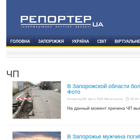
ГОЛОВНА
ЗАПОРІЖЖЯ
УКРАЇНА
СВІТ
ВІРТУАЛЬН
ЧП
В Запорожской области бо
Фото
РепортерUA, фото РИА Мелитополь
20.04.
На данный момент причина ЧП выя
В Запорожье мужчина поги