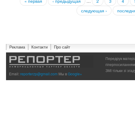
« первая
‹ предыдущая
…
2
3
4
Страницы
следующая ›
последн
Реклама
Контакти
Про сайт
Передрук матеріа
гіперпосиланням 
ЗМІ тільки зі зг
Email:
reporterzp@gmail.com
Мы в
Google+