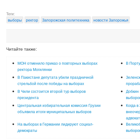
Теги:
выборы
ректор
Запорожская политехника
новости Запорожья
Читайте также:
МОН отменило приказ о повторных выборах
В Порту
ректора Могилянки
В Пакистане депутата убили праздничной
Зеленск
стрельбой после победы на выборах
прораб
В Чили состоится второй тур выборов
Добкин 
президента
выборов
Центральная избирательная комиссия Грузии
Когда в
объявила итоги муниципальных выборов
внеоче
адвокат
На выборах в Германии лидируют социал-
Велико
демократы
выборов