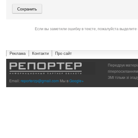
Если вы заметили ошибку в тексте, пожалуйста выделите 
Реклама
Контакти
Про сайт
Передрук матеріа
гіперпосиланням 
ЗМІ тільки зі зг
Email:
reporterzp@gmail.com
Мы в
Google+