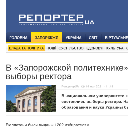
ГОЛОВНА
ЗАПОРІЖЖЯ
УКРАЇНА
СВІТ
ВІРТУАЛЬН
ВЛАДА ТА ПОЛІТИКА
ПОДІЇ
СУСПІЛЬСТВО
ЗДОРОВ'Я
КУЛЬТУРА
В «Запорожской политехнике»
выборы ректора
РепортерUA
19 мая 2021 - 11:43
В национальном университете «
состоялись выборы ректора. Н
образования и науки Украины б
Бюллетени были выданы 1202 избирателям.