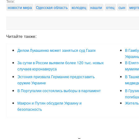
Теги:
новости мира
Одесская область
колодец
нашли
отец
сын
мерт
Читайте также:
Делом Лукашенко может заняться суд Гааги
В Гамбу
Украин
За сутки в России выявили более 120 тыс. новых
В Египт
случаев коронавируса
мумиям
Эстония призвала Германию предоставить
В Ташке
оружие Украине
медвед
В Португалии состоялись выборы в парламент
В Грузи
погибш
Макрон и Путин обсудили Украину и
Житель 
безопасность