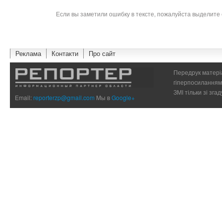
Если вы заметили ошибку в тексте, пожалуйста выделите 
Реклама
Контакти
Про сайт
Передрук матеріа
гіперпосиланням 
ЗМІ тільки зі зг
Email:
reporterzp@gmail.com
Мы в
Google+