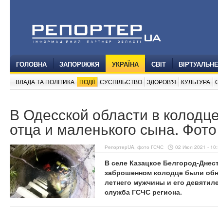
ГОЛОВНА
ЗАПОРІЖЖЯ
УКРАЇНА
СВІТ
ВІРТУАЛЬН
ВЛАДА ТА ПОЛІТИКА
ПОДІЇ
СУСПІЛЬСТВО
ЗДОРОВ'Я
КУЛЬТУРА
В Одесской области в колод
отца и маленького сына. Фото
РепортерUA, фото ГСЧС
02 Июл 2021 - 10
В селе Казацкое Белгород-Днес
заброшенном колодце были обна
летнего мужчины и его девятил
служба ГСЧС региона.