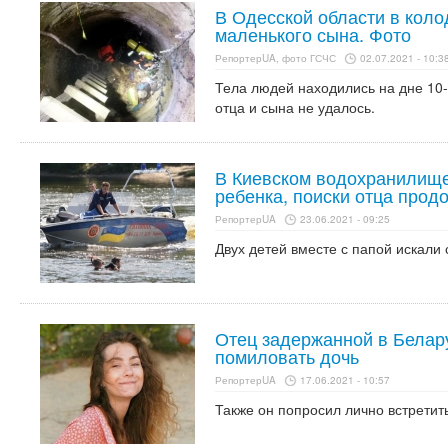
В Одесской области в кол
маленького сына. Фото
РепортерUA, фото ГСЧС
02.07.2021 - 10:3
Тела людей находились на дне 10
отца и сына не удалось.
В Киевском водохранилище
ребенка, поиски отца про
РепортерUA
23.06.2021 - 09:25
Двух детей вместе с папой искали 
Отец задержанной в Белар
помиловать дочь
РепортерUA
17.06.2021 - 10:57
Также он попросил лично встретит