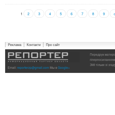
1
2
3
4
5
6
7
8
9
Страницы
Реклама
Контакти
Про сайт
Передрук матеріа
гіперпосиланням 
ЗМІ тільки зі зг
Email:
reporterzp@gmail.com
Мы в
Google+