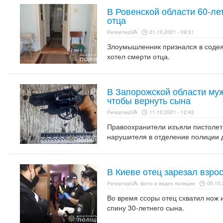
В Ровенской области 60-ле
отца
РепортерUA
21.10.2021 - 09:31
Злоумышленник признался в содеян
хотел смерти отца.
В Запорожской области муж
чтобы вернуть сына
РепортерUA
11.10.2021 - 12:42
Правоохранители изъяли пистолет
нарушителя в отделение полиции 
В Киеве отец зарезал взро
РепортерUA, фото и видео полиции
05.10.
Во время ссоры отец схватил нож и
спину 30-летнего сына.