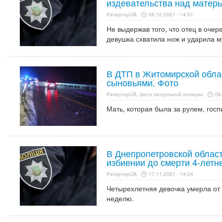
издевательства над матер
РепортерUA
06.12.2021 - 14:51
Не выдержав того, что отец в очер
девушка схватила нож и ударила м
В ДТП в Житомирской облас
сыновьями. Фото
РепортерUA, фото патрульной полиции
06
Мать, которая была за рулем, гос
В Днепропетровской област
избиении до смерти 4-летн
РепортерUA
17.11.2021 - 14:24
Четырехлетняя девочка умерла от
неделю.