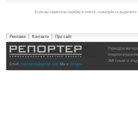
Если вы заметили ошибку в тексте, пожалуйста выделите 
Реклама
Контакти
Про сайт
Передрук матеріа
гіперпосиланням 
ЗМІ тільки зі зг
Email:
reporterzp@gmail.com
Мы в
Google+