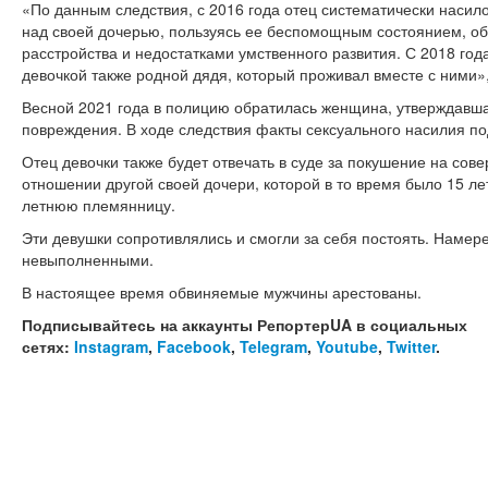
«По данным следствия, с 2016 года отец систематически насил
над своей дочерью, пользуясь ее беспомощным состоянием, о
расстройства и недостатками умственного развития. С 2018 го
девочкой также родной дядя, который проживал вместе с ними»,
Весной 2021 года в полицию обратилась женщина, утверждавша
повреждения. В ходе следствия факты сексуального насилия по
Отец девочки также будет отвечать в суде за покушение на сов
отношении другой своей дочери, которой в то время было 15 лет
летнюю племянницу.
Эти девушки сопротивлялись и смогли за себя постоять. Намер
невыполненными.
В настоящее время обвиняемые мужчины арестованы.
Подписывайтесь на аккаунты РепортерUA в социальных
сетях:
Instagram
,
Facebook
,
Telegram
,
Youtube
,
Twitter
.