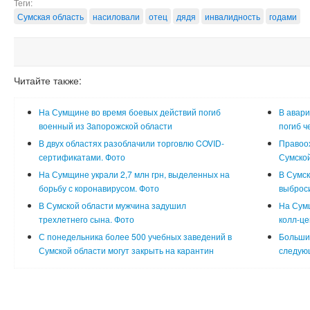
Теги:
Сумская область
насиловали
отец
дядя
инвалидность
годами
Читайте также:
На Сумщине во время боевых действий погиб
В авари
военный из Запорожской области
погиб ч
В двух областях разоблачили торговлю COVID-
Правоо
сертификатами. Фото
Сумской
На Сумщине украли 2,7 млн грн, выделенных на
В Сумск
борьбу с коронавирусом. Фото
выброси
В Сумской области мужчина задушил
На Сум
трехлетнего сына. Фото
колл-це
С понедельника более 500 учебных заведений в
Большин
Сумской области могут закрыть на карантин
следующ