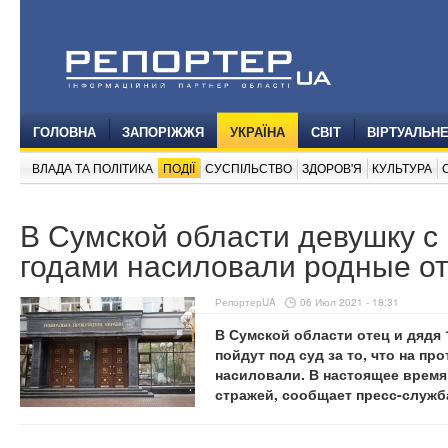
ГОЛОВНА
ЗАПОРІЖЖЯ
УКРАЇНА
СВІТ
ВІРТУАЛЬН
ВЛАДА ТА ПОЛІТИКА
ПОДІЇ
СУСПІЛЬСТВО
ЗДОРОВ'Я
КУЛЬТУРА
В Сумской области девушку с
годами насиловали родные от
РепортерUA
06 Июл 2021 - 18:31
В Сумской области отец и дядя
пойдут под суд за то, что на пр
насиловали. В настоящее время
стражей, сообщает пресс-служб