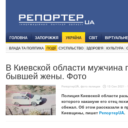
ГОЛОВНА
ЗАПОРІЖЖЯ
УКРАЇНА
СВІТ
ВІРТУАЛЬН
ВЛАДА ТА ПОЛІТИКА
ПОДІЇ
СУСПІЛЬСТВО
ЗДОРОВ'Я
КУЛЬТУРА
В Киевской области мужчина 
бывшей жены. Фото
РепортерUA, фото полиции
13 Сен 2021 - 
Полиция Киевской области разы
которого накануне его отец пох
сбежал. Об этом рассказали в 
Киевщины, пишет
РепортерUA
.