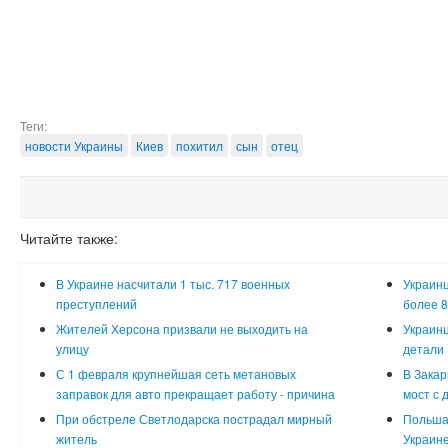
Теги:
новости Украины
Киев
похитил
сын
отец
Читайте также:
В Украине насчитали 1 тыс. 717 военных
Украинц
преступлений
более 8
Жителей Херсона призвали не выходить на
Украинц
улицу
детали
С 1 февраля крупнейшая сеть метановых
В Закар
заправок для авто прекращает работу - причина
мост с 
При обстреле Светлодарска пострадал мирный
Польша
житель
Украин