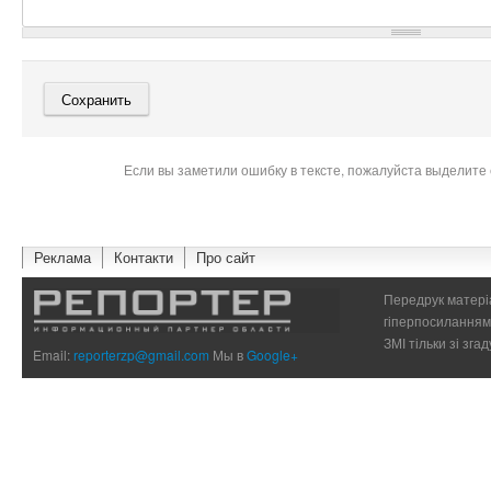
Если вы заметили ошибку в тексте, пожалуйста выделите 
Реклама
Контакти
Про сайт
Передрук матеріа
гіперпосиланням 
ЗМІ тільки зі зг
Email:
reporterzp@gmail.com
Мы в
Google+