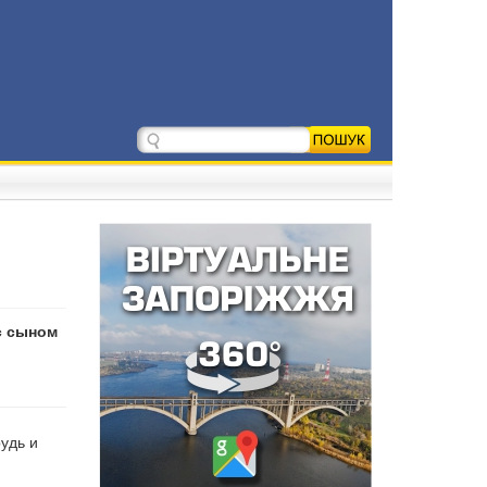
с сыном
удь и