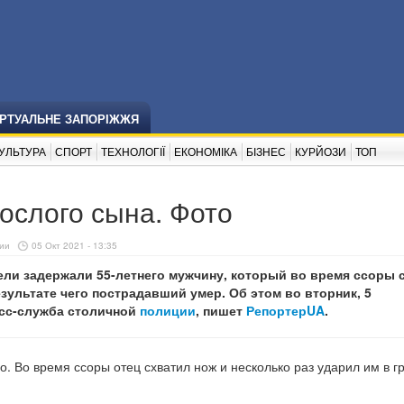
ІРТУАЛЬНЕ ЗАПОРІЖЖЯ
УЛЬТУРА
СПОРТ
ТЕХНОЛОГІЇ
ЕКОНОМІКА
БІЗНЕС
КУРЙОЗИ
ТОП
рослого сына. Фото
ии
05 Окт 2021 - 13:35
ели задержали 55-летнего мужчину, который во время ссоры 
езультате чего пострадавший умер. Об этом во вторник, 5
есс-служба столичной
полиции
, пишет
РепортерUA
.
. Во время ссоры отец схватил нож и несколько раз ударил им в гр