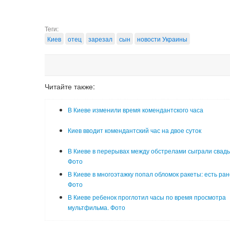
Теги:
Киев
отец
зарезал
сын
новости Украины
Читайте также:
В Киеве изменили время комендантского часа
Киев вводит комендантский час на двое суток
В Киеве в перерывах между обстрелами сыграли свадь
Фото
В Киеве в многоэтажку попал обломок ракеты: есть ра
Фото
В Киеве ребенок проглотил часы по время просмотра
мультфильма. Фото