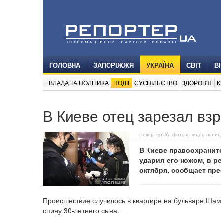
ГОЛОВНА
ЗАПОРІЖЖЯ
УКРАЇНА
СВІТ
В
ВЛАДА ТА ПОЛІТИКА
ПОДІЇ
СУСПІЛЬСТВО
ЗДОРОВ'Я
К
В Киеве отец зарезал вз
РепортерUA, фото и видео полиц
В Киеве правоохранит
ударил его ножом, в р
октября, сообщает пр
Происшествие случилось в квартире на бульваре Шамо
спину 30-летнего сына.