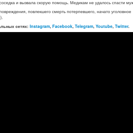
 соседка и вызвала скорую помощь. Медикам не удалось спасти му
повреждения, повлекшего смерть потерпевшего, начато уголовное
).
альных сетях:
Instagram
,
Facebook
,
Telegram
,
Youtube
,
Twitter
.