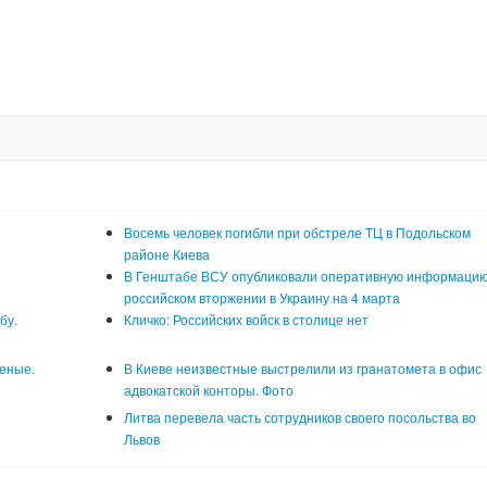
Восемь человек погибли при обстреле ТЦ в Подольском
районе Киева
В Генштабе ВСУ опубликовали оперативную информацию
российском вторжении в Украину на 4 марта
бу.
Кличко: Российских войск в столице нет
неные.
В Киеве неизвестные выстрелили из гранатомета в офис
адвокатской конторы. Фото
Литва перевела часть сотрудников своего посольства во
Львов