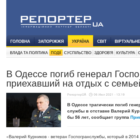
ГОЛОВНА
ЗАПОРІЖЖЯ
УКРАЇНА
СВІТ
ВІРТУАЛЬН
ВЛАДА ТА ПОЛІТИКА
ПОДІЇ
СУСПІЛЬСТВО
ЗДОРОВ'Я
КУЛЬТУРА
В Одессе погиб генерал Госп
приехавший на отдых с семье
РепортерUA
06 Июл 2021 - 13:19
В Одессе трагически погиб ген
службы в отставке Валерий Кур
бы 56 лет, сообщает группа
При
«Валерий Курников - ветеран Госпогранслужбы, который в 2014 