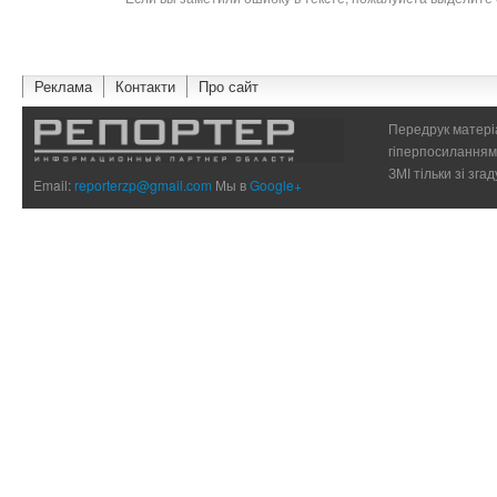
Реклама
Контакти
Про сайт
Передрук матеріа
гіперпосиланням 
ЗМІ тільки зі зг
Email:
reporterzp@gmail.com
Мы в
Google+