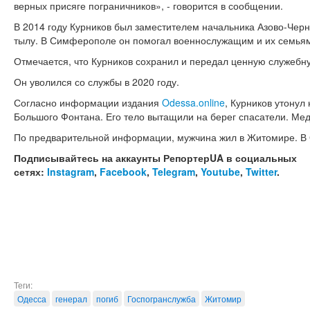
верных присяге пограничников», - говорится в сообщении.
В 2014 году Курников был заместителем начальника Азово-Чер
тылу. В Симферополе он помогал военнослужащим и их семьям
Отмечается, что Курников сохранил и передал ценную служеб
Он уволился со службы в 2020 году.
Согласно информации издания
Odessa.online
, Курников утонул
Большого Фонтана. Его тело вытащили на берег спасатели. Мед
По предварительной информации, мужчина жил в Житомире. В О
Подписывайтесь на аккаунты РепортерUA в социальных
сетях:
Instagram
,
Facebook
,
Telegram
,
Youtube
,
Twitter
.
Теги:
Одесса
генерал
погиб
Госпогранслужба
Житомир