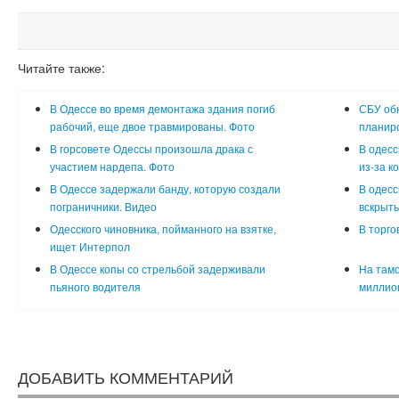
Читайте также:
В Одессе во время демонтажа здания погиб
СБУ об
рабочий, еще двое травмированы. Фото
планиро
В горсовете Одессы произошла драка с
В одесс
участием нардепа. Фото
из-за к
В Одессе задержали банду, которую создали
В одесс
пограничники. Видео
вскрыть
Одесского чиновника, пойманного на взятке,
В торго
ищет Интерпол
В Одессе копы со стрельбой задерживали
На тамо
пьяного водителя
миллион
ДОБАВИТЬ КОММЕНТАРИЙ