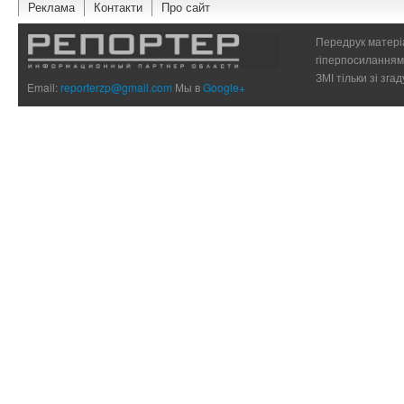
Реклама
Контакти
Про сайт
Передрук матеріа
гіперпосиланням 
ЗМІ тільки зі зг
Email:
reporterzp@gmail.com
Мы в
Google+