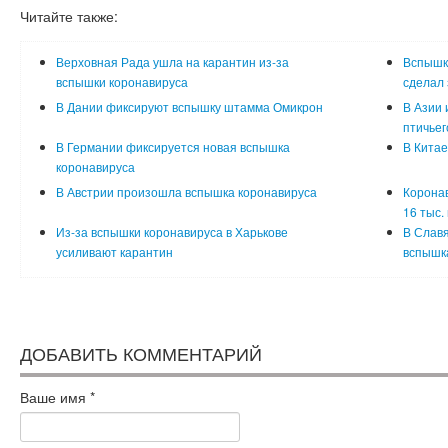
Читайте также:
Верховная Рада ушла на карантин из-за
Вспышка
вспышки коронавируса
сделал
В Дании фиксируют вспышку штамма Омикрон
В Азии 
птичьег
В Германии фиксируется новая вспышка
В Китае
коронавируса
В Австрии произошла вспышка коронавируса
Коронав
16 тыс.
Из-за вспышки коронавируса в Харькове
В Слав
усиливают карантин
вспышк
ДОБАВИТЬ КОММЕНТАРИЙ
Ваше имя
*