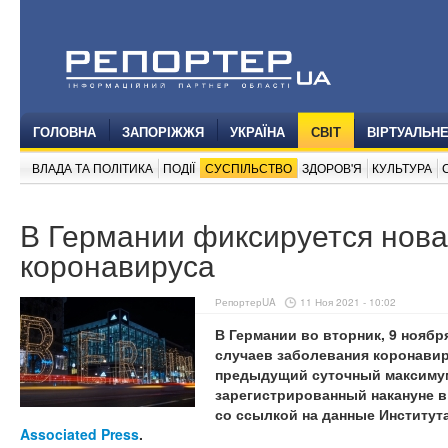
ГОЛОВНА
ЗАПОРІЖЖЯ
УКРАЇНА
СВІТ
ВІРТУАЛЬН
ВЛАДА ТА ПОЛІТИКА
ПОДІЇ
СУСПІЛЬСТВО
ЗДОРОВ'Я
КУЛЬТУРА
В Германии фиксируется нов
коронавируса
РепортерUA
11 Ноя 2021 - 10:02
В Германии во вторник, 9 ноябр
случаев заболевания коронавир
предыдущий суточный максимум 
зарегистрированный накануне в 
со ссылкой на данные Институт
Associated Press
.