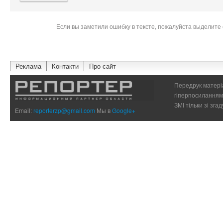
Если вы заметили ошибку в тексте, пожалуйста выделите 
Реклама
Контакти
Про сайт
Передрук матеріа
гіперпосиланням 
ЗМІ тільки зі зг
Email:
reporterzp@gmail.com
Мы в
Google+