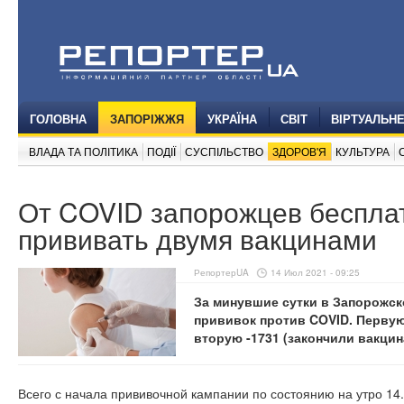
ГОЛОВНА
ЗАПОРІЖЖЯ
УКРАЇНА
СВІТ
ВІРТУАЛЬН
ВЛАДА ТА ПОЛІТИКА
ПОДІЇ
СУСПІЛЬСТВО
ЗДОРОВ'Я
КУЛЬТУРА
От COVID запорожцев беспла
прививать двумя вакцинами
РепортерUA
14 Июл 2021 - 09:25
За минувшие сутки в Запорожск
прививок против COVID. Первую
вторую -1731 (закончили вакцин
Всего с начала прививочной кампании по состоянию на утро 14.