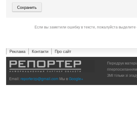
Если вы заметили ошибку в тексте, пожалуйста выделите 
Реклама
Контакти
Про сайт
Передрук матеріа
гіперпосиланням 
ЗМІ тільки зі зг
Email:
reporterzp@gmail.com
Мы в
Google+