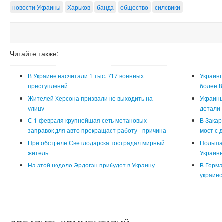
новости Украины
Харьков
банда
общество
силовики
Читайте также:
В Украине насчитали 1 тыс. 717 военных
Украинц
преступлений
более 8
Жителей Херсона призвали не выходить на
Украинц
улицу
детали
С 1 февраля крупнейшая сеть метановых
В Закар
заправок для авто прекращает работу - причина
мост с 
При обстреле Светлодарска пострадал мирный
Польша
житель
Украин
На этой неделе Эрдоган прибудет в Украину
В Герма
украинс