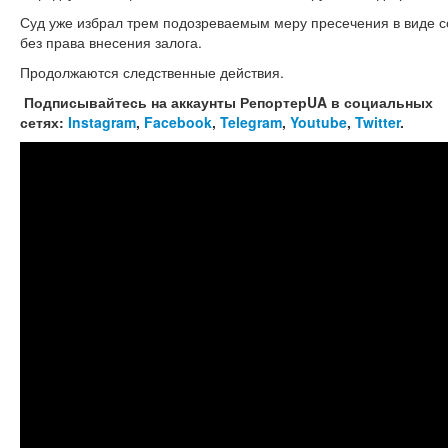
Суд уже избрал трем подозреваемым меру пресечения в виде со
без права внесения залога.
Продолжаются следственные действия.
Подписывайтесь на аккаунты РепортерUA в социальных
сетях:
Instagram
,
Facebook
,
Telegram
,
Youtube
,
Twitter
.