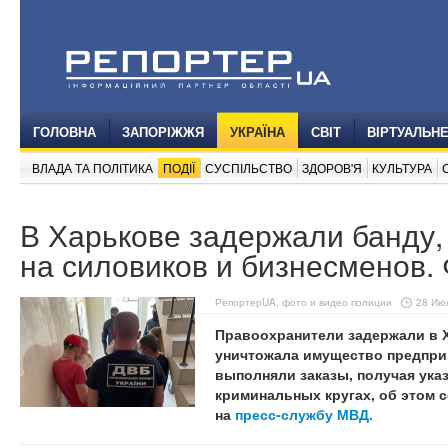
ГОЛОВНА
ЗАПОРІЖЖЯ
УКРАЇНА
СВІТ
ВІРТУАЛЬН
ВЛАДА ТА ПОЛІТИКА
ПОДІЇ
СУСПІЛЬСТВО
ЗДОРОВ'Я
КУЛЬТУРА
В Харькове задержали банду,
на силовиков и бизнесменов.
РепортерUA, фото и видео полиции
28 Июл
Правоохранители задержали в Х
уничтожала имущество предпри
выполняли заказы, получая ука
криминальных кругах, об этом
на
пресс-службу МВД.