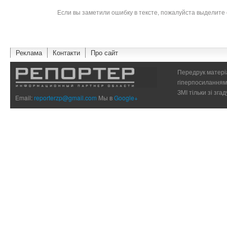
Если вы заметили ошибку в тексте, пожалуйста выделите 
Реклама
Контакти
Про сайт
Передрук матеріа
гіперпосиланням 
ЗМІ тільки зі зг
Email:
reporterzp@gmail.com
Мы в
Google+