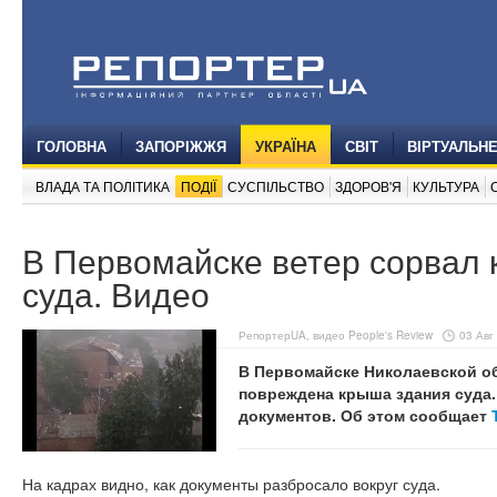
ГОЛОВНА
ЗАПОРІЖЖЯ
УКРАЇНА
СВІТ
ВІРТУАЛЬН
ВЛАДА ТА ПОЛІТИКА
ПОДІЇ
СУСПІЛЬСТВО
ЗДОРОВ'Я
КУЛЬТУРА
В Первомайске ветер сорвал 
суда. Видео
РепортерUA, видео People's Review
03 Авг
В Первомайске Николаевской об
повреждена крыша здания суда.
документов. Об этом сообщает
На кадрах видно, как документы разбросало вокруг суда.