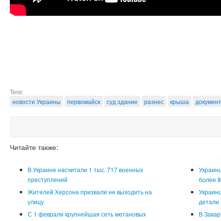
Теги:
новости Украины
первомайск
суд здание
разнес
крыша
докумен
Читайте также:
В Украине насчитали 1 тыс. 717 военных
Украинц
преступлений
более 8
Жителей Херсона призвали не выходить на
Украинц
улицу
детали
С 1 февраля крупнейшая сеть метановых
В Закар