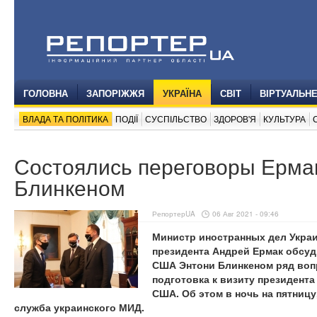
ГОЛОВНА
ЗАПОРІЖЖЯ
УКРАЇНА
СВІТ
ВІРТУАЛЬН
ВЛАДА ТА ПОЛІТИКА
ПОДІЇ
СУСПІЛЬСТВО
ЗДОРОВ'Я
КУЛЬТУРА
Состоялись переговоры Ермак
Блинкеном
РепортерUA
06 Авг 2021 - 09:46
Министр иностранных дел Укра
президента Андрей Ермак обсуд
США Энтони Блинкеном ряд вопр
подготовка к визиту президент
США. Об этом в ночь на пятницу,
служба украинского МИД.