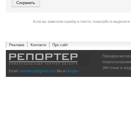
Если вы заметили ошибку в тексте, пожалуйста выделите 
Реклама
Контакти
Про сайт
Передрук матеріа
гіперпосиланням 
ЗМІ тільки зі зг
Email:
reporterzp@gmail.com
Мы в
Google+