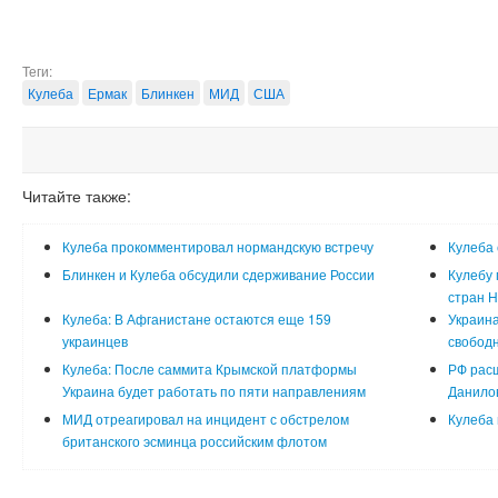
Теги:
Кулеба
Ермак
Блинкен
МИД
США
Читайте также:
Кулеба прокомментировал нормандскую встречу
Кулеба 
Блинкен и Кулеба обсудили сдерживание России
Кулебу 
стран 
Кулеба: В Афганистане остаются еще 159
Украин
украинцев
свободн
Кулеба: После саммита Крымской платформы
РФ расш
Украина будет работать по пяти направлениям
Данилов
МИД отреагировал на инцидент с обстрелом
Кулеба 
британского эсминца российским флотом