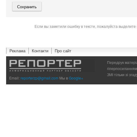
Если вы заметили ошибку в тексте, пожалуйста выделите 
Реклама
Контакти
Про сайт
Передрук матеріа
гіперпосиланням 
ЗМІ тільки зі зг
Email:
reporterzp@gmail.com
Мы в
Google+