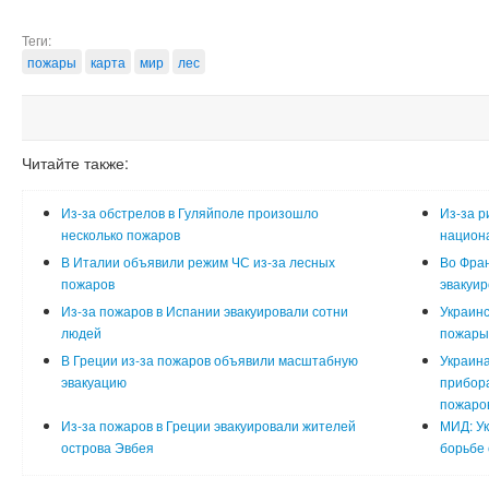
Теги:
пожары
карта
мир
лес
Читайте также:
Из-за обстрелов в Гуляйполе произошло
Из-за р
несколько пожаров
национ
В Италии объявили режим ЧС из-за лесных
Во Фран
пожаров
эвакуи
Из-за пожаров в Испании эвакуировали сотни
Украинс
людей
пожары 
В Греции из-за пожаров объявили масштабную
Украина
эвакуацию
прибора
пожаро
Из-за пожаров в Греции эвакуировали жителей
МИД: Ук
острова Эвбея
борьбе