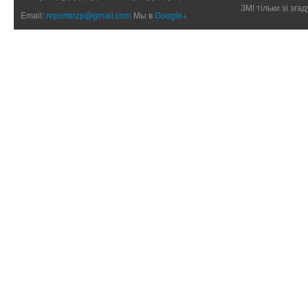
ЗМІ тільки зі зг
Email:
reporterzp@gmail.com
Мы в
Google+