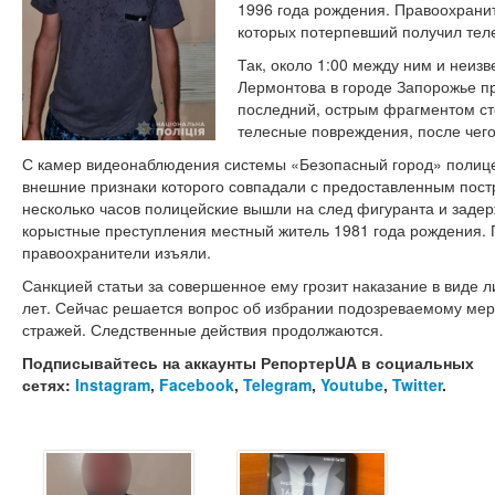
1996 года рождения. Правоохранит
которых потерпевший получил тел
Так, около 1:00 между ним и неиз
Лермонтова в городе Запорожье пр
последний, острым фрагментом ст
телесные повреждения, после чего
С камер видеонаблюдения системы «Безопасный город» полице
внешние признаки которого совпадали с предоставленным пос
несколько часов полицейские вышли на след фигуранта и задер
корыстные преступления местный житель 1981 года рождения
правоохранители изъяли.
Санкцией статьи за совершенное ему грозит наказание в виде л
лет. Сейчас решается вопрос об избрании подозреваемому мер
стражей. Следственные действия продолжаются.
Подписывайтесь на аккаунты РепортерUA в социальных
сетях:
Instagram
,
Facebook
,
Telegram
,
Youtube
,
Twitter
.