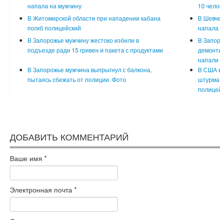
напала на мужчину
10 чело
В Житомирской области при нападении кабана
В Шевче
погиб полицейский
напала 
В Запорожье мужчину жестоко избили в
В Запор
подъезде ради 15 гривен и пакета с продуктами
демонти
напали 
В Запорожье мужчина выпрыгнул с балкона,
В США в
пытаясь сбежать от полиции. Фото
штурма 
полицей
ДОБАВИТЬ КОММЕНТАРИЙ
Ваше имя
*
Электронная почта
*