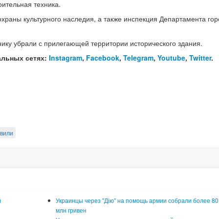
оительная техника.
храны культурного наследия, а также инспекция Департамента гор
нику убрали с прилегающей территории исторического здания.
альных сетях:
Instagram
,
Facebook
,
Telegram
,
Youtube
,
Twitter
.
овили
й
Украинцы через "Дію" на помощь армии собрали более 80
млн гривен