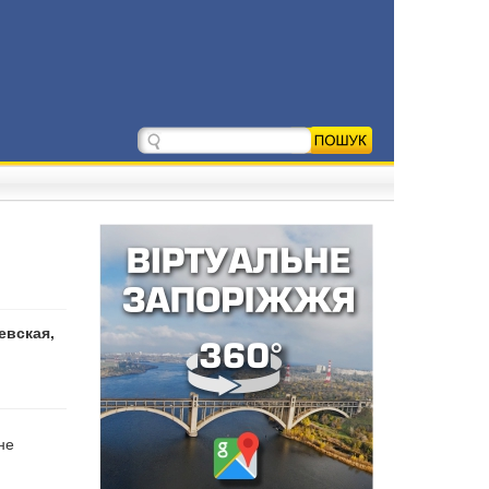
евская,
не