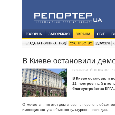
ГОЛОВНА
ЗАПОРІЖЖЯ
УКРАЇНА
СВІТ
В
ВЛАДА ТА ПОЛІТИКА
ПОДІЇ
СУСПІЛЬСТВО
ЗДОРОВ'Я
К
В Киеве остановили демо
РепортерUA
03 Сен 2021 - 1
В Киеве остановили во
22, построенный в кон
благоустройства КГГА
Отмечается, что этот дом внесен в перечень объекто
имеющих статуса объектов культурного наследия.