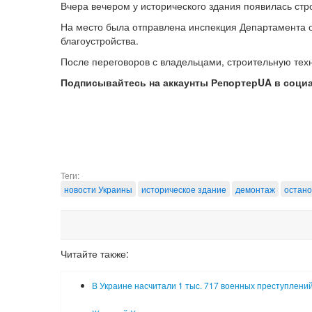
Вчера вечером у исторического здания появилась стр
На место была отправлена инспекция Департамента о
благоустройства.
После переговоров с владельцами, строительную тех
Подписывайтесь на аккаунты РепортерUA в соци
Теги:
новости Украины
историческое здание
демонтаж
остан
Читайте также:
В Украине насчитали 1 тыс. 717 военных преступлени