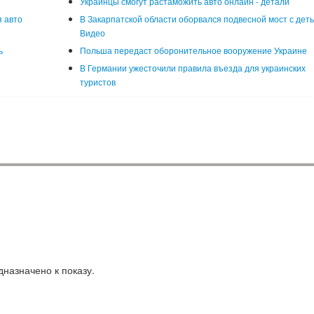
Украинцы смогут растаможить авто онлайн - детали
 авто
В Закарпатской области оборвался подвесной мост с деть
Видео
ь
Польша передаст оборонительное вооружение Украине
В Германии ужесточили правила въезда для украинских
туристов
назначено к показу.