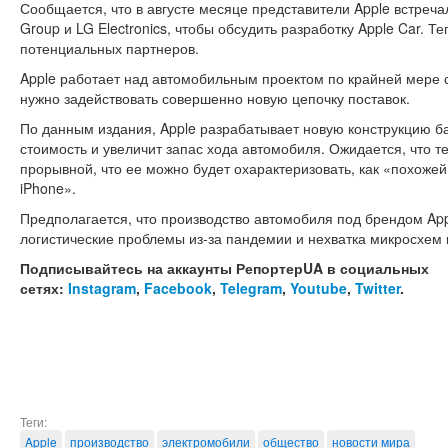
Сообщается, что в августе месяце представители Apple встре
Group и LG Electronics, чтобы обсудить разработку Apple Car. Т
потенциальных партнеров.
Apple работает над автомобильным проектом по крайней мере с 
нужно задействовать совершенно новую цепочку поставок.
По данным издания, Apple разрабатывает новую конструкцию ба
стоимость и увеличит запас хода автомобиля. Ожидается, что т
прорывной, что ее можно будет охарактеризовать, как «похожей
iPhone».
Предполагается, что производство автомобиля под брендом Appl
логистические проблемы из-за пандемии и нехватка микросхем м
Подписывайтесь на аккаунты РепортерUA в социальных
сетях:
Instagram
,
Facebook
,
Telegram
,
Youtube
,
Twitter
.
Теги:
Apple
производство
электромобили
общество
новости мира