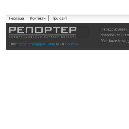
Реклама
Контакти
Про сайт
Передрук матеріа
гіперпосиланням 
ЗМІ тільки зі зг
Email:
reporterzp@gmail.com
Мы в
Google+