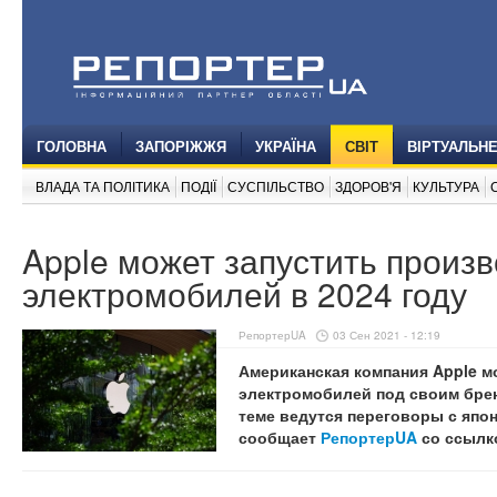
ГОЛОВНА
ЗАПОРІЖЖЯ
УКРАЇНА
СВІТ
ВІРТУАЛЬН
ВЛАДА ТА ПОЛІТИКА
ПОДІЇ
СУСПІЛЬСТВО
ЗДОРОВ'Я
КУЛЬТУРА
Apple может запустить произ
электромобилей в 2024 году
РепортерUA
03 Сен 2021 - 12:19
Американская компания Apple м
электромобилей под своим бренд
теме ведутся переговоры с япон
сообщает
РепортерUA
со ссылк