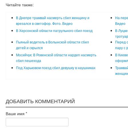
Читайте также:
В Днепре трамвай насмерть сбил женщину и
На пере
врезался в светофор. Фото. Видео
Видео
В Херсонской области патрульного сбил поезд
В Луцке
тротуа
Пьяный водитель в Волынской области сбил
Перед с
детей и скрылся
пару с 
Мосийчук: В Ровенской области нардеп насмерть
В Киеве
сбил пешехода
оформл
Под Харьковом поезд сбил девушку в наушниках
Трамвай
женщин
ДОБАВИТЬ КОММЕНТАРИЙ
Ваше имя
*