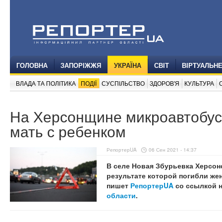
ГОЛОВНА
ЗАПОРІЖЖЯ
УКРАЇНА
СВІТ
ВІРТУАЛЬН
ВЛАДА ТА ПОЛІТИКА
ПОДІЇ
СУСПІЛЬСТВО
ЗДОРОВ'Я
КУЛЬТУРА
На Херсонщине микроавтобус
мать с ребенком
РепортерUA
06 Сен 2021 - 14:37
В селе Новая Збурьевка Херсон
результате которой погибли же
пишет
РепортерUA
со ссылкой 
области
.