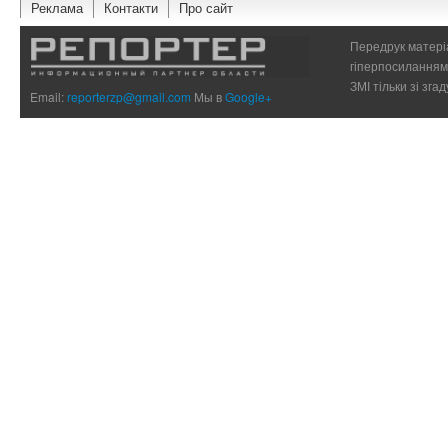
Реклама
Контакти
Про сайт
Передрук матеріа
гіперпосиланням 
ЗМІ тільки зі зг
Email:
reporterzp@gmail.com
Мы в
Google+