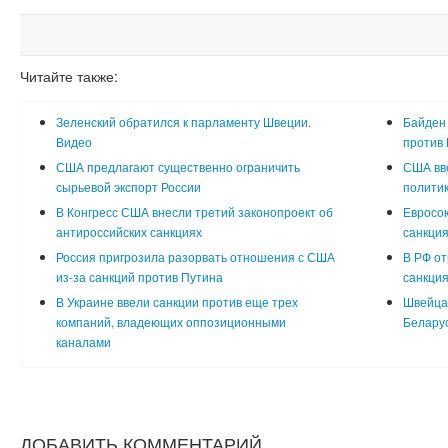
Читайте также:
Зеленский обратился к парламенту Швеции.
Байден 
Видео
против 
США предлагают существенно ограничить
США вве
сырьевой экспорт России
политик
В Конгресс США внесли третий законопроект об
Евросо
антироссийских санкциях
санкция
Россия пригрозила разорвать отношения с США
В РФ от
из-за санкций против Путина
санкция
В Украине ввели санкции против еще трех
Швейцар
компаний, владеющих оппозиционными
Белару
каналами
ДОБАВИТЬ КОММЕНТАРИЙ