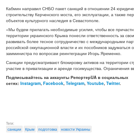
Кабмин направил СНБО пакет санкций в отношении 24 юридичес
строительству Керченского моста, его эксплуатации, а также п
объектов культурного наследия в Севастополе.
«Мы будем прилагать необходимые усилия, чтобы все причаст
территории украинского Крыма понесли ответственность за сво
развивать более тесное сотрудничество с международными па
российской оккупационной власти и их пособников задуматься о
замминистра по вопросам реинтеграции Игорь Яременко.
Санкции предусматривают блокировку активов на территории стр
участие в приватизации и аренде госимущества. Ограничения вв
Подписывайтесь на аккаунты РепортерUA в социальных
сетях:
Instagram
,
Facebook
,
Telegram
,
Youtube
,
Twitter
.
Теги:
санкции
Крым
подготовка
новости Украины