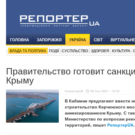
ГОЛОВНА
ЗАПОРІЖЖЯ
УКРАЇНА
СВІТ
ВІРТУАЛЬН
ВЛАДА ТА ПОЛІТИКА
ПОДІЇ
СУСПІЛЬСТВО
ЗДОРОВ'Я
КУЛЬТУРА
Правительство готовит санкц
Крыму
РепортерUA
08 Сен 2021 - 16:30
В Кабмине предлагают ввести н
строительство Керченского мос
аннексированноом Крыму. С та
Министерство по вопросам реи
территорий, пишет
РепортерUА
.