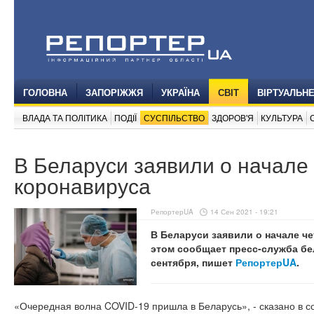
ГОЛОВНА
ЗАПОРІЖЖЯ
УКРАЇНА
СВІТ
ВІРТУАЛЬН
ВЛАДА ТА ПОЛІТИКА
ПОДІЇ
СУСПІЛЬСТВО
ЗДОРОВ'Я
КУЛЬТУРА
В Беларуси заявили о начале
коронавируса
РепортерUA
14 Сен 2021 - 19:21
В Беларуси заявили о начале ч
этом сообщает пресс-служба б
сентября, пишет
РепортерUA
.
«Очередная волна COVID-19 пришла в Беларусь», - сказано в 