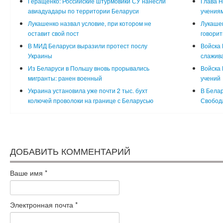
Геращенко: Российские штурмовики СУ нанесли
Глава Н
авиадуадары по территории Беларуси
учения
Лукашенко назвал условие, при котором не
Лукашен
оставит свой пост
говорит
В МИД Беларуси выразили протест послу
Войска 
Украины
слажива
Из Беларуси в Польшу вновь прорывались
Войска 
мигранты: ранен военный
учений
Украина установила уже почти 2 тыс. бухт
В Белар
колючей проволоки на границе с Беларусью
Свобод
ДОБАВИТЬ КОММЕНТАРИЙ
Ваше имя
*
Электронная почта
*