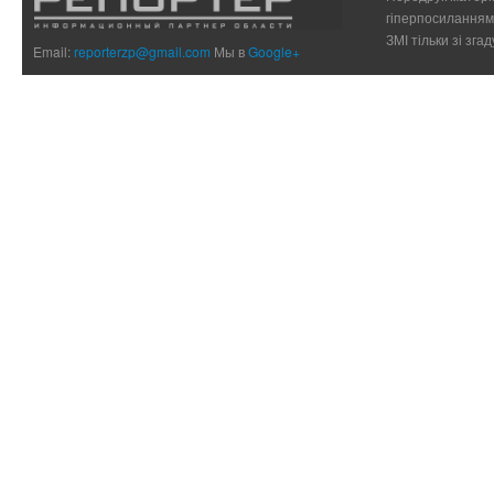
гіперпосиланням 
ЗМІ тільки зі зг
Email:
reporterzp@gmail.com
Мы в
Google+