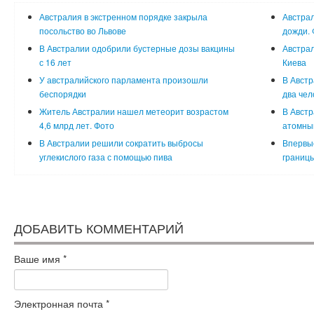
Австралия в экстренном порядке закрыла
Австрал
посольство во Львове
дожди. 
В Австралии одобрили бустерные дозы вакцины
Австрал
с 16 лет
Киева
У австралийского парламента произошли
В Австр
беспорядки
два чел
Житель Австралии нашел метеорит возрастом
В Австр
4,6 млрд лет. Фото
атомны
В Австралии решили сократить выбросы
Впервые
углекислого газа с помощью пива
границ
ДОБАВИТЬ КОММЕНТАРИЙ
Ваше имя
*
Электронная почта
*