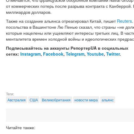
Отмечается, что французской оборонной компании Naval Group
от коммерческих потерь после разрыва контракта с Канберрой. 
миллиардов долларов.
Также на создание альянса отреагировал Китай, пишет
Reuters
.
посольства в Вашингтоне Лю Пенью сказал, что страны «не дол
которые нацелены или ущемляют интересы третьих лиц. В частн
менталитета времен холодной войны и идеологических предрас
Подписывайтесь на аккаунты РепортерUA в социальных
сетях:
Instagram
,
Facebook
,
Telegram
,
Youtube
,
Twitter
.
Теги:
Австралия
США
Великобритания
новости мира
альянс
Читайте также: