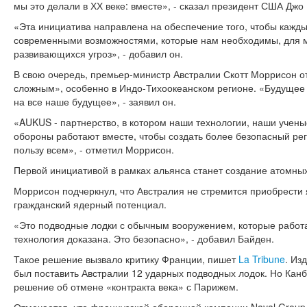
мы это делали в ХХ веке: вместе», - сказал президент США Джо
«Эта инициатива направлена на обеспечение того, чтобы кажды
современными возможностями, которые нам необходимы, для 
развивающихся угроз», - добавил он.
В свою очередь, премьер-министр Австралии Скотт Моррисон от
сложным», особенно в Индо-Тихоокеанском регионе. «Будущее 
на все наше будущее», - заявил он.
«AUKUS - партнерство, в котором наши технологии, наши учен
обороны работают вместе, чтобы создать более безопасный рег
пользу всем», - отметил Моррисон.
Первой инициативой в рамках альянса станет создание атомны
Моррисон подчеркнул, что Австралия не стремится приобрести 
гражданский ядерный потенциал.
«Это подводные лодки с обычным вооружением, которые работа
технология доказана. Это безопасно», - добавил Байден.
Такое решение вызвало критику Франции, пишет
La Tribune
. Из
был поставить Австралии 12 ударных подводных лодок. Но Кан
решение об отмене «контракта века» с Парижем.