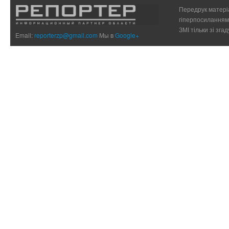
Передрук матеріа
гіперпосиланням 
ЗМІ тільки зі зг
Email:
reporterzp@gmail.com
Мы в
Google+