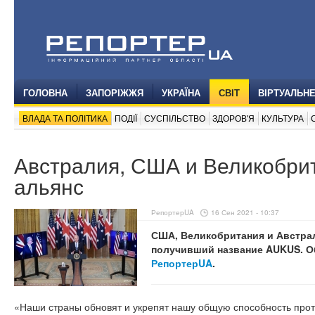
ГОЛОВНА
ЗАПОРІЖЖЯ
УКРАЇНА
СВІТ
ВІРТУАЛЬН
ВЛАДА ТА ПОЛІТИКА
ПОДІЇ
СУСПІЛЬСТВО
ЗДОРОВ'Я
КУЛЬТУРА
Австралия, США и Великобри
альянс
РепортерUA
16 Сен 2021 - 10:37
США, Великобритания и Австра
получивший название AUKUS. О
РепортерUA
.
«Наши страны обновят и укрепят нашу общую способность против