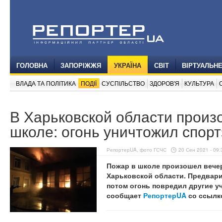
ГОЛОВНА
ЗАПОРІЖЖЯ
УКРАЇНА
СВІТ
ВІРТУАЛЬН
ВЛАДА ТА ПОЛІТИКА
ПОДІЇ
СУСПІЛЬСТВО
ЗДОРОВ'Я
КУЛЬТУРА
В Харьковской области произ
школе: огонь уничтожил спорт
РепортерUA, фото ГСЧС
20 Сен 2021 - 09:
Пожар в школе произошел вечер
Харьковской области. Предвари
потом огонь повредил другие у
сообщает
РепортерUA
со ссылк