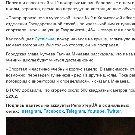
Полсотни спасателей и 12 пожарных машин боролись с огнем и,
школы, вероятно, временно переведут на дистанционное обучен
«Пожар произошел в чугуевской школе № 2 в Харьковской област
отделении Государственной службы по чрезвычайным ситуация
спортзале школы на улице Гвардейской, 43», - говорится в соо
Как сообщает
Суспільне
, пожар начался на крыше, вспыхнуло 
момент возгорания был только сторож, он не пострадал.
Городская глава Чугуева Галина Минаева рассказала, что из-за
ученики школы будут учиться дистанционно.
«Спортзал и частично учебный корпус задело. В зависимости о
возможно, переведем (учеников - ред.) в другие школы. Пока ра
поговорим с директором и определимся», - сказала Минаева.
В ГСЧС добавили, что сгорело около 500 квадратных метров по
22:02.
Подписывайтесь на аккаунты РепортерUA в социальных
сетях:
Instagram
,
Facebook
,
Telegram
,
Youtube
,
Twitter
.