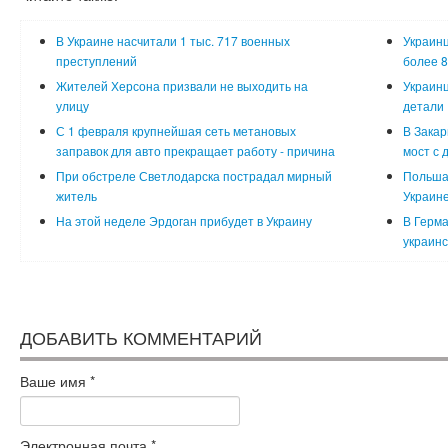
В Украине насчитали 1 тыс. 717 военных
Украинц
преступлений
более 8
Жителей Херсона призвали не выходить на
Украинц
улицу
детали
С 1 февраля крупнейшая сеть метановых
В Закар
заправок для авто прекращает работу - причина
мост с 
При обстреле Светлодарска пострадал мирный
Польша
житель
Украин
На этой неделе Эрдоган прибудет в Украину
В Герма
украинс
ДОБАВИТЬ КОММЕНТАРИЙ
Ваше имя
*
Электронная почта
*