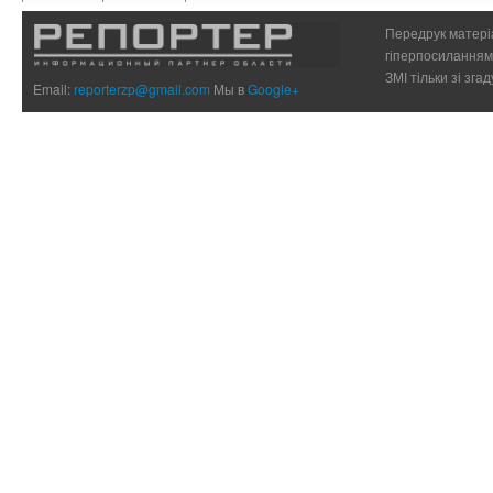
Передрук матеріа
гіперпосиланням 
ЗМІ тільки зі зг
Email:
reporterzp@gmail.com
Мы в
Google+