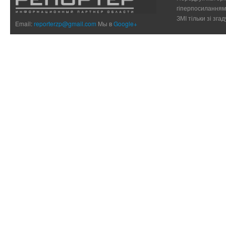
гіперпосиланням 
ЗМІ тільки зі зг
Email:
reporterzp@gmail.com
Мы в
Google+