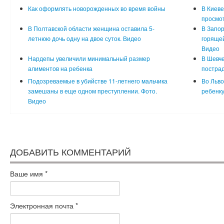
Как оформлять новорожденных во время войны
В Киеве
просмо
В Полтавской области женщина оставила 5-
В Запор
летнюю дочь одну на двое суток. Видео
горящей
Видео
Нардепы увеличили минимальный размер
В Шевче
алиментов на ребенка
пострад
Подозреваемые в убийстве 11-летнего мальчика
Во Льво
замешаны в еще одном преступлении. Фото.
ребенку
Видео
ДОБАВИТЬ КОММЕНТАРИЙ
Ваше имя
*
Электронная почта
*