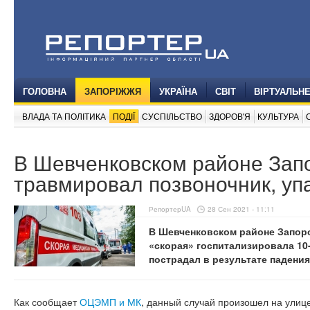
ГОЛОВНА
ЗАПОРІЖЖЯ
УКРАЇНА
СВІТ
ВІРТУАЛЬН
ВЛАДА ТА ПОЛІТИКА
ПОДІЇ
СУСПІЛЬСТВО
ЗДОРОВ'Я
КУЛЬТУРА
В Шевченковском районе Зап
травмировал позвоночник, уп
РепортерUA
28 Сен 2021 - 11:11
В Шевченковском районе Запор
«скорая» госпитализировала 10-
пострадал в результате падения
Как сообщает
ОЦЭМП и МК
, данный случай произошел на улице