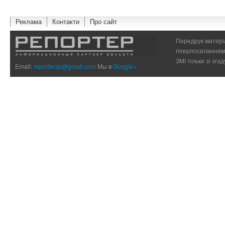
Реклама
Контакти
Про сайт
Передрук матеріа
гіперпосиланням 
ЗМІ тільки зі зг
Email:
reporterzp@gmail.com
Мы в
Google+