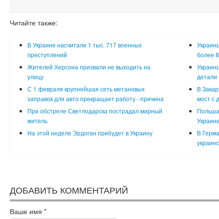
Читайте также:
В Украине насчитали 1 тыс. 717 военных
Украинц
преступлений
более 8
Жителей Херсона призвали не выходить на
Украинц
улицу
детали
С 1 февраля крупнейшая сеть метановых
В Закар
заправок для авто прекращает работу - причина
мост с 
При обстреле Светлодарска пострадал мирный
Польша
житель
Украин
На этой неделе Эрдоган прибудет в Украину
В Герма
украинс
ДОБАВИТЬ КОММЕНТАРИЙ
Ваше имя
*