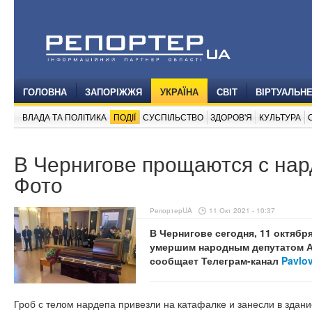
ГОЛОВНА
ЗАПОРІЖЖЯ
УКРАЇНА
СВІТ
ВІРТУАЛЬН
ВЛАДА ТА ПОЛІТИКА
ПОДІЇ
СУСПІЛЬСТВО
ЗДОРОВ'Я
КУЛЬТУРА
В Чернигове прощаются с на
Фото
РепортерUA
11 Окт 2021 - 10:37
В Чернигове сегодня, 11 октябр
умершим народным депутатом А
сообщает Телеграм-канал
Pavlo
Гроб с телом нардепа привезли на катафалке и занесли в здан