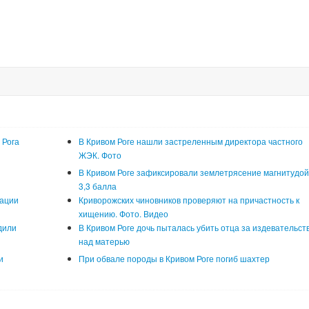
 Рога
В Кривом Роге нашли застреленным директора частного
ЖЭК. Фото
В Кривом Роге зафиксировали землетрясение магнитудо
3,3 балла
кации
Криворожских чиновников проверяют на причастность к
хищению. Фото. Видео
дили
В Кривом Роге дочь пыталась убить отца за издевательст
над матерью
и
При обвале породы в Кривом Роге погиб шахтер