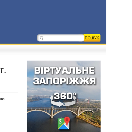
г.
ошо