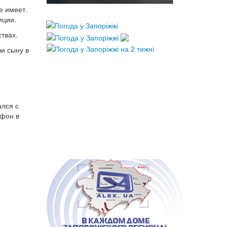
е имеет.
иции.
твах.
ли сыну в
ался с
ефон в