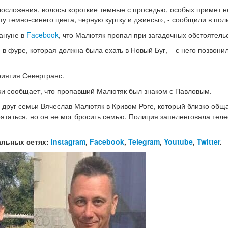
елосложения, волосы короткие темные с проседью, особых примет н
у темно-синего цвета, черную куртку и джинсы», - сообщили в пол
кануне в
Facebook
, что Малютяк пропал при загадочных обстоятельс
в фуре, которая должна была ехать в Новый Буг, – с него позвони
риятия Севертранс.
ки сообщает, что пропавший Малютяк был знаком с Павловым.
 друг семьи Вячеслав Малютяк в Кривом Роге, который близко общ
ятаться, но он не мог бросить семью. Полиция запеленговала тел
альных сетях:
Instagram
,
Facebook
,
Telegram
,
Youtube
,
Twitter
.