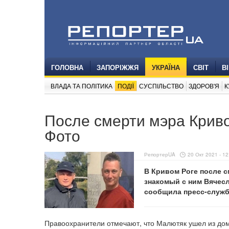
ГОЛОВНА
ЗАПОРІЖЖЯ
УКРАЇНА
СВІТ
В
ВЛАДА ТА ПОЛІТИКА
ПОДІЇ
СУСПІЛЬСТВО
ЗДОРОВ'Я
К
После смерти мэра Кривог
Фото
РепортерUA
20 Окт 2021 - 12
В Кривом Роге после с
знакомый с ним Вячесл
сообщила пресс-служб
Правоохранители отмечают, что Малютяк ушел из дом