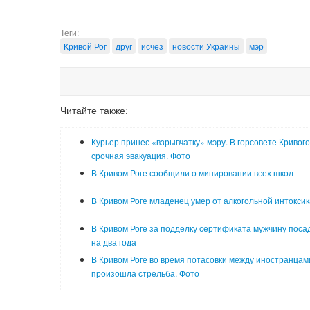
Теги:
Кривой Рог
друг
исчез
новости Украины
мэр
Читайте также:
Курьер принес «взрывчатку» мэру. В горсовете Кривого
срочная эвакуация. Фото
В Кривом Роге сообщили о минировании всех школ
В Кривом Роге младенец умер от алкогольной интокси
В Кривом Роге за подделку сертификата мужчину поса
на два года
В Кривом Роге во время потасовки между иностранцам
произошла стрельба. Фото