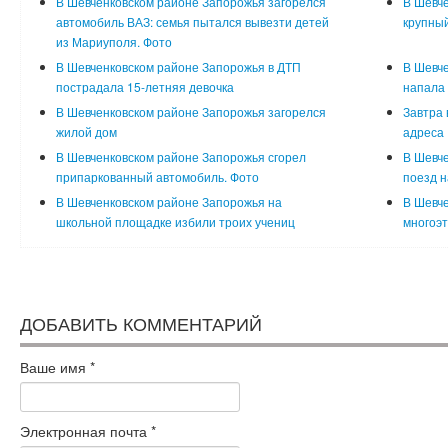
В Шевченковском районе Запорожья загорелся
В Шевч
автомобиль ВАЗ: семья пытался вывезти детей
крупный
из Мариуполя. Фото
В Шевченковском районе Запорожья в ДТП
В Шевче
пострадала 15-летняя девочка
напала 
В Шевченковском районе Запорожья загорелся
Завтра 
жилой дом
адреса
В Шевченковском районе Запорожья сгорел
В Шевче
припаркованный автомобиль. Фото
поезд н
В Шевченковском районе Запорожья на
В Шевче
школьной площадке избили троих учениц
многоэ
ДОБАВИТЬ КОММЕНТАРИЙ
Ваше имя
*
Электронная почта
*