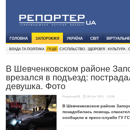
ГОЛОВНА
ЗАПОРІЖЖЯ
УКРАЇНА
СВІТ
ВІРТУАЛЬН
ВЛАДА ТА ПОЛІТИКА
ПОДІЇ
СУСПІЛЬСТВО
ЗДОРОВ'Я
КУЛЬТУРА
В Шевченковском районе Зап
врезался в подъезд: пострада
девушка. Фото
РепортерUA
26 Окт 2021 - 12:28
В Шевченковском районе Запоро
понадобилась помощь спасателе
сообщили в пресс-службе ГУ ГС