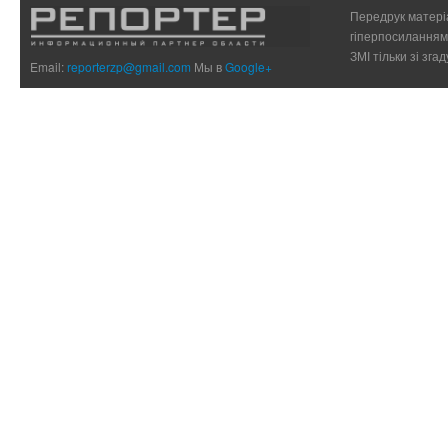
Передрук матеріа
гіперпосиланням 
ЗМІ тільки зі зг
Email:
reporterzp@gmail.com
Мы в
Google+