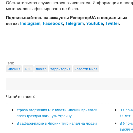
Обстоятельства случившегося выясняются. Информации о пост
материалов зафиксировано не было.
Подписывайтесь на аккаунты РепортерUA в социальных
сетях:
Instagram
,
Facebook
,
Telegram
,
Youtube
,
Twitter
.
Теги:
Япония
АЭС
пожар
территория
новости мира
Читайте также:
Угроза вторжения РФ: власти Японии призвали
В Япони
своих граждан покинуть Украину
11 лет
В сафари-парке в Японии тигр напал на людей
В Япони
тысяч к