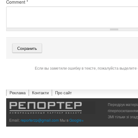
Comment
*
Если вы заметили ошибку в тексте, пожалуйста выделите 
Реклама
Контакти
Про сайт
Передрук матеріа
гіперпосиланням 
ЗМІ тільки зі зг
Email:
reporterzp@gmail.com
Мы в
Google+