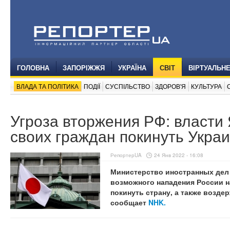
ГОЛОВНА
ЗАПОРІЖЖЯ
УКРАЇНА
СВІТ
ВІРТУАЛЬН
ВЛАДА ТА ПОЛІТИКА
ПОДІЇ
СУСПІЛЬСТВО
ЗДОРОВ'Я
КУЛЬТУРА
Угроза вторжения РФ: власти
своих граждан покинуть Укра
РепортерUA
24 Янв 2022 - 16:08
Министерство иностранных дел 
возможного нападения России н
покинуть страну, а также воздер
сообщает
NHK.