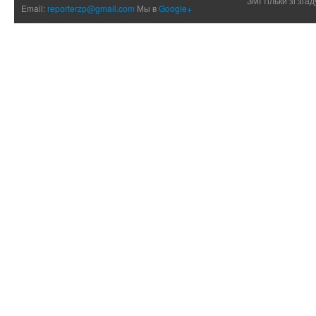
ЗМІ тільки зі зг
Email:
reporterzp@gmail.com
Мы в
Google+