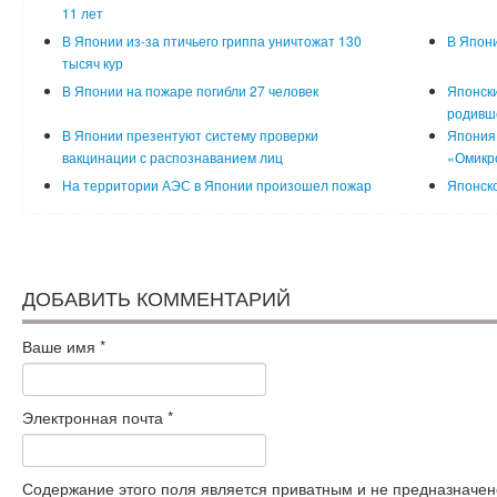
11 лет
В Японии из-за птичьего гриппа уничтожат 130
В Япони
тысяч кур
В Японии на пожаре погибли 27 человек
Японск
родивш
В Японии презентуют систему проверки
Япония 
вакцинации с распознаванием лиц
«Омикр
На территории АЭС в Японии произошел пожар
Японско
ДОБАВИТЬ КОММЕНТАРИЙ
Ваше имя
*
Электронная почта
*
Содержание этого поля является приватным и не предназначено