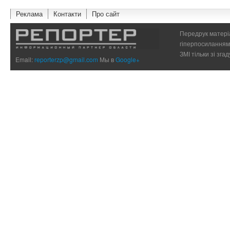
Реклама
Контакти
Про сайт
Передрук матеріа
гіперпосиланням 
ЗМІ тільки зі зг
Email:
reporterzp@gmail.com
Мы в
Google+