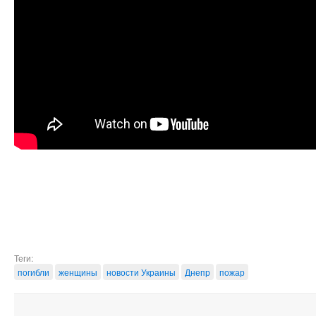
Теги:
погибли
женщины
новости Украины
Днепр
пожар