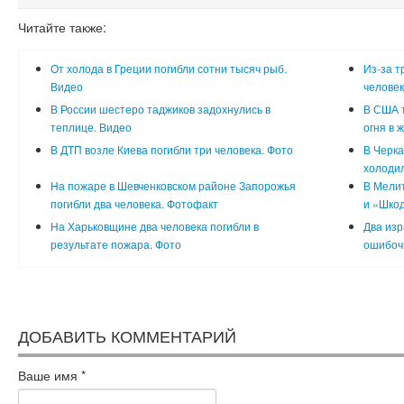
Читайте также:
От холода в Греции погибли сотни тысяч рыб.
Из-за т
Видео
человек
В России шестеро таджиков задохнулись в
В США т
теплице. Видео
огня в 
В ДТП возле Киева погибли три человека. Фото
В Черка
холоди
На пожаре в Шевченковском районе Запорожья
В Мелит
погибли два человека. Фотофакт
и «Шкод
На Харьковщине два человека погибли в
Два изр
результате пожара. Фото
ошибочн
ДОБАВИТЬ КОММЕНТАРИЙ
Ваше имя
*