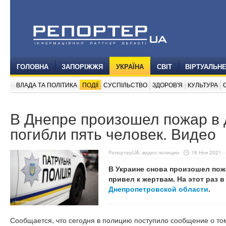
ГОЛОВНА
ЗАПОРІЖЖЯ
УКРАЇНА
СВІТ
ВІРТУАЛЬН
ВЛАДА ТА ПОЛІТИКА
ПОДІЇ
СУСПІЛЬСТВО
ЗДОРОВ'Я
КУЛЬТУРА
В Днепре произошел пожар в 
погибли пять человек. Видео
РепортерUA, видео полиции
16 Ноя 2021 -
В Украине снова произошел пож
привел к жертвам. На этот раз 
Днепропетровской области
.
Сообщается, что сегодня в полицию поступило сообщение о том