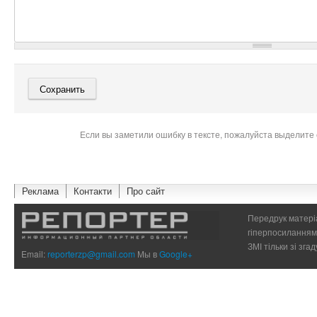
Если вы заметили ошибку в тексте, пожалуйста выделите 
Реклама
Контакти
Про сайт
Передрук матеріа
гіперпосиланням 
ЗМІ тільки зі зг
Email:
reporterzp@gmail.com
Мы в
Google+