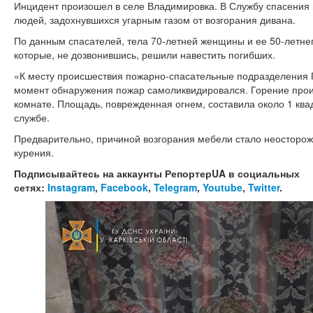
Инцидент произошел в селе Владимировка. В Службу спасения 
людей, задохнувшихся угарным газом от возгорания дивана.
По данным спасателей, тела 70-летней женщины и ее 50-летне
которые, не дозвонившись, решили навестить погибших.
«К месту происшествия пожарно-спасательные подразделения Г
момент обнаружения пожар самоликвидировался. Горение прои
комнате. Площадь, поврежденная огнем, составила около 1 квад
службе.
Предварительно, причиной возгорания мебели стало неосторо
курения.
Подписывайтесь на аккаунты РепортерUA в социальных
сетях:
Instagram
,
Facebook
,
Telegram
,
Youtube
,
Twitter
.