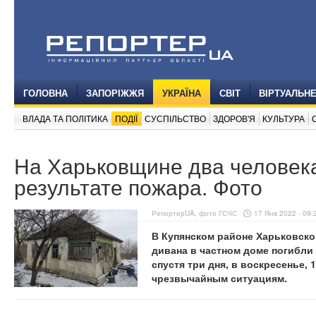
ГОЛОВНА
ЗАПОРІЖЖЯ
УКРАЇНА
СВІТ
ВІРТУАЛЬН
ВЛАДА ТА ПОЛІТИКА
ПОДІЇ
СУСПІЛЬСТВО
ЗДОРОВ'Я
КУЛЬТУРА
На Харьковщине два человека
результате пожара. Фото
РепортерUA, фото ГСЧС
17 Янв 2022 - 09:
В Купянском районе Харьковско
дивана в частном доме погибли
спустя три дня, в воскресенье,
чрезвычайным ситуациям.