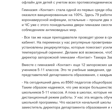
офлайн для детей с учетом всех противоэпидемическ
Гимназия «Контакт» стала одной из первых среди об
оказался вакцинированным на 100%. Здесь 79 работни
коронавирусной инфекции, остальные – прошли два 
и ЧС уже с этого понедельника двери гимназии смогли 
соблюдением антиковидных мер.
- Все так же наши преподаватели проводят уроки в с
кабинет. На переменах у нас регулярные проветрив
установлены рециркуляторы, которые помогают усили
температурный скрининг. Делаем всё возможное, что
директор запорожской гимназии «Контакт» Тамара За
Вместе с гимназией «Контакт» еще 12 запорожских ш
учеников 5-11 классов. Это те учебные заведения, гд
представителей департамента образования, с каждым 
- На сегодняшний день из 8560 педагогов общеобраз
Таким образом надеемся, что уже вскоре большинств
школьников 5-11 классов. А пока в школах, которые 
дистанционный режим работы. У нас эта модель обуч
школьной программы. Что касается начальной школы с 
заместитель директора департамента образования и н