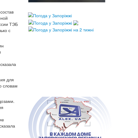
 состав
нной
ссии ТЭБ
ько с
ин
м
ссказала
ния для
По словам
дозами.
ия
ие
сказала