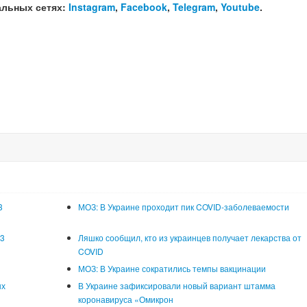
альных сетях:
Instagram
,
Facebook
,
Telegram
,
Youtube
.
3
МОЗ: В Украине проходит пик COVID-заболеваемости
93
Ляшко сообщил, кто из украинцев получает лекарства от
COVID
МОЗ: В Украине сократились темпы вакцинации
ых
В Украине зафиксировали новый вариант штамма
коронавируса «Омикрон