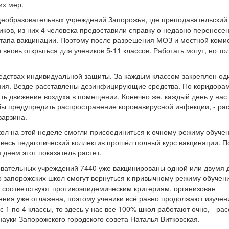
их мер.
щеобразовательных учреждений Запорожья, где преподавательский
ков, из них 4 человека предоставили справку о недавно перенесе
этапа вакцинации. Поэтому после разрешения МОЗ и местной коми
вновь открыться для учеников 5-11 классов. Работать могут, но тол
редствах индивидуальной защиты. За каждым классом закреплен од
ания. Везде расставлены дезинфицирующие средства. По коридора
ть движение воздуха в помещении. Конечно же, каждый день у нас
бы предупредить распространение коронавирусной инфекции, - ра
варзина.
кол на этой неделе смогли присоединиться к очному режиму обуче
е весь педагогический коллектив прошёл полный курс вакцинации. 
днем этот показатель растет.
овательных учреждений 7440 уже вакцинированы одной или двумя 
о запорожских школ смогут вернуться к привычному режиму обучен
не соответствуют противоэпидемическим критериям, организован
ения уже отлажена, поэтому ученики всё равно продолжают изучен
1 по 4 классы, то здесь у нас все 100% школ работают очно, - рас
ауки Запорожского городского совета Наталья Витковская.