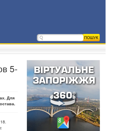
в 5-
ах. Для
остава.
18.
с