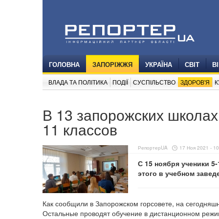
ГОЛОВНА
ЗАПОРІЖЖЯ
УКРАЇНА
СВІТ
В
ВЛАДА ТА ПОЛІТИКА
ПОДІЇ
СУСПІЛЬСТВО
ЗДОРОВ'Я
К
В 13 запорожских школах
11 классов
РепортерUA
17 Ноя 2021 - 10
С 15 ноября ученики 5
этого в учебном заве
Как сообщили в Запорожском горсовете, на сегодняшн
Остальные проводят обучение в дистанционном режим