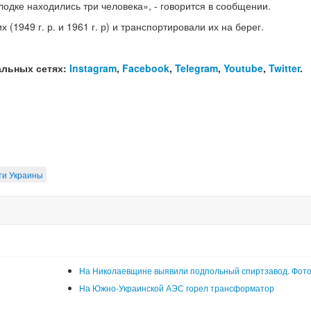
 лодке находились три человека», - говорится в сообщении.
1949 г. р. и 1961 г. р) и транспортировали их на берег.
альных сетях:
Instagram
,
Facebook
,
Telegram
,
Youtube
,
Twitter
.
ти Украины
На Николаевщине выявили подпольный спиртзавод. Фот
На Южно-Украинской АЭС горел трансформатор