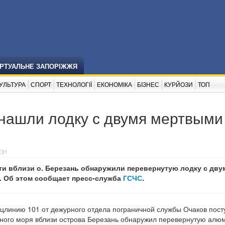
ІРТУАЛЬНЕ ЗАПОРІЖЖЯ
УЛЬТУРА
СПОРТ
ТЕХНОЛОГІЇ
ЕКОНОМІКА
БІЗНЕС
КУРЙОЗИ
ТОП
 нашли лодку с двумя мертвыми
:31
ти вблизи о. Березань обнаружили перевернутую лодку с дву
 Об этом сообщает пресс-служба
ГСЧС
.
пецлинию 101 от дежурного отдела пограничной службы Очаков пост
рного моря вблизи острова Березань обнаружил перевернутую ал