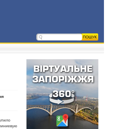
мя
упило
юминиевую