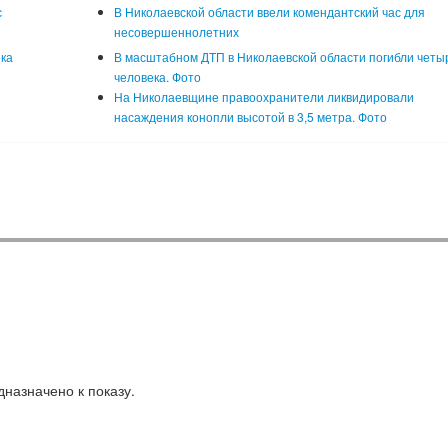
с
В Николаевской области ввели комендантский час для
несовершеннолетних
ека
В масштабном ДТП в Николаевской области погибли четы
человека. Фото
На Николаевщине правоохранители ликвидировали
насаждения конопли высотой в 3,5 метра. Фото
назначено к показу.