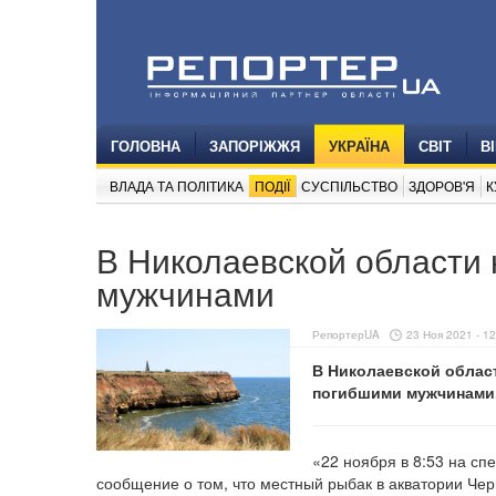
ГОЛОВНА
ЗАПОРІЖЖЯ
УКРАЇНА
СВІТ
В
ВЛАДА ТА ПОЛІТИКА
ПОДІЇ
СУСПІЛЬСТВО
ЗДОРОВ'Я
К
В Николаевской области
мужчинами
РепортерUA
23 Ноя 2021 - 12
В Николаевской облас
погибшими мужчинами.
«22 ноября в 8:53 на с
сообщение о том, что местный рыбак в акватории Че