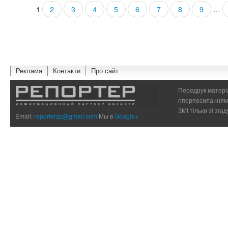
1
2
3
4
5
6
7
8
9
…
Страницы
Реклама
Контакти
Про сайт
Передрук матеріа
гіперпосиланням 
ЗМІ тільки зі зг
Email:
reporterzp@gmail.com
Мы в
Google+