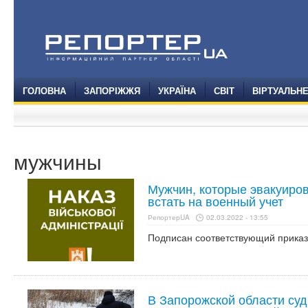
ГОЛОВНА
ЗАПОРІЖЖЯ
УКРАЇНА
СВІТ
ВІРТУАЛЬН
мужчины
Мужчин, которые эвакуиро
встать на военный учет
РепортерUA
02.03.2022 - 13:55
Подписан соответствующий приказ
В Запорожской области суд