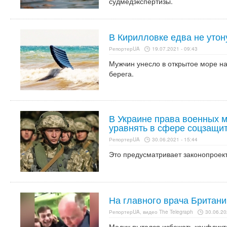
судмедэкспертизы.
В Кирилловке едва не уто
РепортерUA
19.07.2021 - 09:43
Мужчин унесло в открытое море на
берега.
В Украине права военных 
уравнять в сфере соцзащи
РепортерUA
30.06.2021 - 15:44
Это предусматривает законопроек
На главного врача Британи
РепортерUA, видео The Telegraph
30.06.20
Медик пытался избежать конфликт