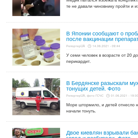
те не давали чиновнику пройти и и
В Японии сообщают о проб
после вакцинации препарат
РепортерUA
14.06.2021 - 09:44
У семи человек в возрасте от 20 д
перикардит.
В Бердянске разыскали муж
тонущих детей. Фото
РепортерUA, фото ГСЧС
01.06.2021 - 19:0
Море штормило, и детей отнесло на
начали тонуть.
Двое киевлян взрывали бан
город и разбирали. Фото