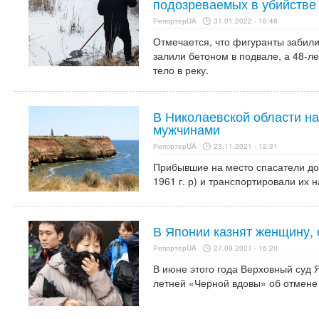
подозреваемых в убийстве
РепортерUA
31.01.2022 - 16:48
Отмечается, что фигуранты забили
залили бетоном в подвале, а 48-
тело в реку.
В Николаевской области н
мужчинами
РепортерUA
23.11.2021 - 12:31
Прибывшие на место спасатели дос
1961 г. р) и транспортировали их н
В Японии казнят женщину,
РепортерUA
27.09.2021 - 16:20
В июне этого года Верховный суд 
летней «Черной вдовы» об отмене