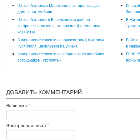
Из-за обстрела в Мелитополе загорелись два
Из-за о
дома и автомобили
Запорож
Из-за обстрелов в Васильевском районе
В Житом
загорелась емкость с топливом в фермерском
тушат п
хозяйстве
Запорожские спасатели подвозят воду жителям
Войска 
Гуляйполя, Васильевки и Бурчака
в Макар
Запорожские спасатели забрали тела погибших
ГСЧС: В
сотрудников «Укрпочты»
погиб ч
ДОБАВИТЬ КОММЕНТАРИЙ
Ваше имя
*
Электронная почта
*