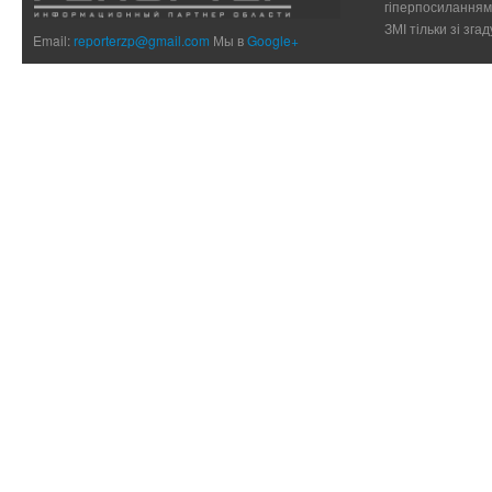
гіперпосиланням 
ЗМІ тільки зі зг
Email:
reporterzp@gmail.com
Мы в
Google+