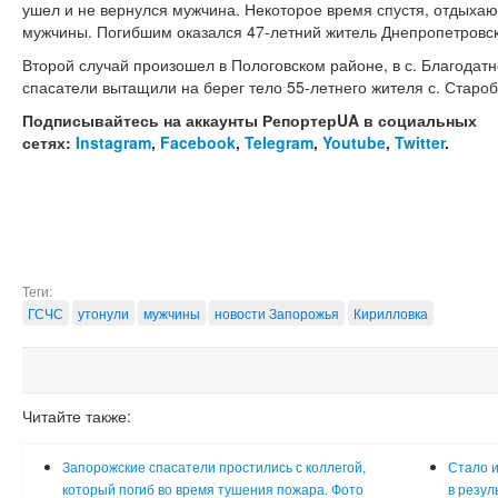
ушел и не вернулся мужчина. Некоторое время спустя, отдыха
мужчины. Погибшим оказался 47-летний житель Днепропетровс
Второй случай произошел в Пологовском районе, в с. Благодат
спасатели вытащили на берег тело 55-летнего жителя с. Старо
Подписывайтесь на аккаунты РепортерUA в социальных
сетях:
Instagram
,
Facebook
,
Telegram
,
Youtube
,
Twitter
.
Теги:
ГСЧС
утонули
мужчины
новости Запорожья
Кирилловка
Читайте также:
Запорожские спасатели простились с коллегой,
Стало и
который погиб во время тушения пожара. Фото
в резул