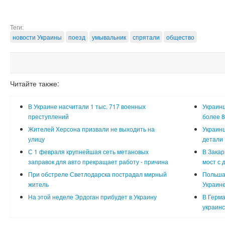
Теги:
новости Украины
поезд
умывальник
спрятали
общество
Читайте также:
В Украине насчитали 1 тыс. 717 военных
Украинц
преступлений
более 8
Жителей Херсона призвали не выходить на
Украинц
улицу
детали
С 1 февраля крупнейшая сеть метановых
В Закар
заправок для авто прекращает работу - причина
мост с 
При обстреле Светлодарска пострадал мирный
Польша
житель
Украин
На этой неделе Эрдоган прибудет в Украину
В Герма
украинс