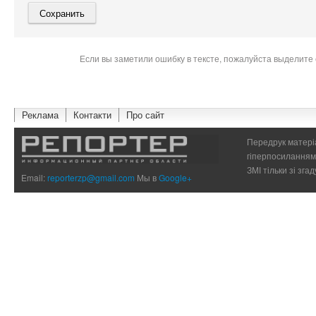
Если вы заметили ошибку в тексте, пожалуйста выделите 
Реклама
Контакти
Про сайт
Передрук матеріа
гіперпосиланням 
ЗМІ тільки зі зг
Email:
reporterzp@gmail.com
Мы в
Google+