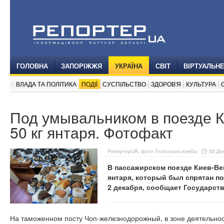
ГОЛОВНА
ЗАПОРІЖЖЯ
УКРАЇНА
СВІТ
ВІРТУАЛЬН
ВЛАДА ТА ПОЛІТИКА
ПОДІЇ
СУСПІЛЬСТВО
ЗДОРОВ'Я
КУЛЬТУРА
Под умывальником в поезде 
50 кг янтаря. Фотофакт
РепортерUA, фото Госпогранслужбы
02 Дек
В пассажирском поезде Киев-Ве
янтаря, который был спрятан по
2 декабря, сообщает Государст
На таможенном посту Чоп-железнодорожный, в зоне деятельнос