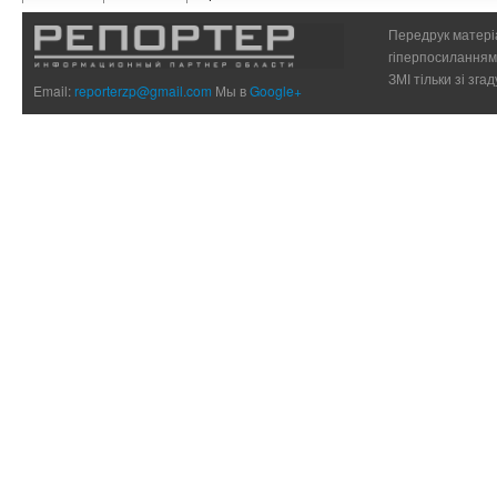
Передрук матеріа
гіперпосиланням 
ЗМІ тільки зі зг
Email:
reporterzp@gmail.com
Мы в
Google+