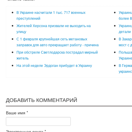
В Украине насчитали 1 тыс. 717 военных
Украинц
преступлений
более 8
Жителей Херсона призвали не выходить на
Украинц
улицу
детали
С 1 февраля крупнейшая сеть метановых
В Закар
заправок для авто прекращает работу - причина
мост с 
При обстреле Светлодарска пострадал мирный
Польша
житель
Украин
На этой неделе Эрдоган прибудет в Украину
В Герма
украинс
ДОБАВИТЬ КОММЕНТАРИЙ
Ваше имя
*
Электронная почта
*