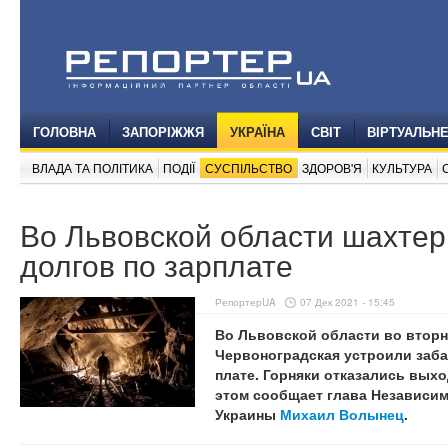
ГОЛОВНА
ЗАПОРІЖЖЯ
УКРАЇНА
СВІТ
ВІРТУАЛЬН
ВЛАДА ТА ПОЛІТИКА
ПОДІЇ
СУСПІЛЬСТВО
ЗДОРОВ'Я
КУЛЬТУРА
Во Львовской области шахтер
долгов по зарплате
РепортерUA
07 Дек 2021 - 15:45
Во Львовской области во вторн
Червоноградская устроили заба
плате. Горняки отказались выхо
этом сообщает глава Независи
Украины
Михаил Волынец
.