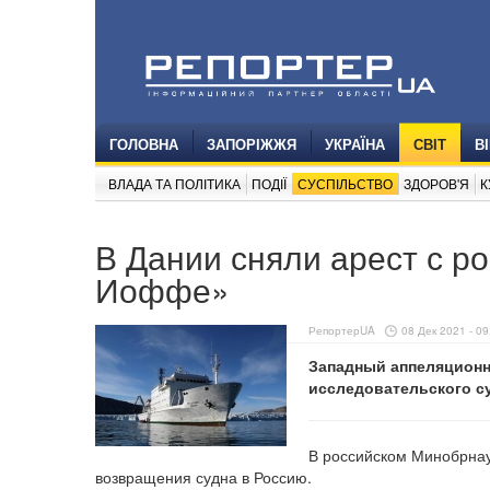
ГОЛОВНА
ЗАПОРІЖЖЯ
УКРАЇНА
СВІТ
В
ВЛАДА ТА ПОЛІТИКА
ПОДІЇ
СУСПІЛЬСТВО
ЗДОРОВ'Я
К
В Дании сняли арест с р
Иоффе»
РепортерUA
08 Дек 2021 - 09
Западный аппеляционны
исследовательского су
В российском Минобрнау
возвращения судна в Россию.