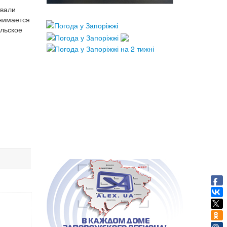
овали
анимается
ельское