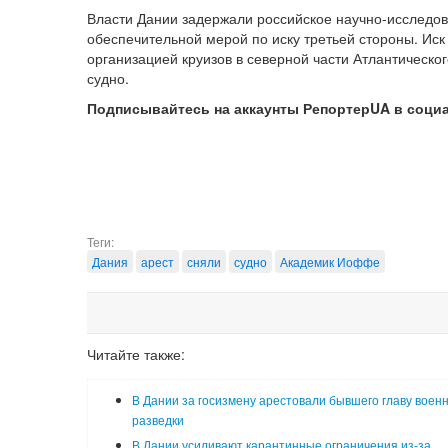
Власти Дании задержали российское научно-исследо
обеспечительной мерой по иску третьей стороны. Иск
организацией круизов в северной части Атлантическо
судно.
Подписывайтесь на аккаунты РепортерUA в соци
Теги:
Дания
арест
сняли
судно
Академик Иоффе
Читайте также:
В Дании за госизмену арестовали бывшего главу воен
разведки
В Дании усиливают карантинные ограничения из-за