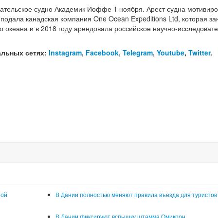
вательское судно Академик Иоффе 1 ноября. Арест судна мотивир
 подала канадская компания One Ocean Expeditions Ltd, которая з
го океана и в 2018 году арендовала российское научно-исследоват
альных сетях:
Instagram
,
Facebook
,
Telegram
,
Youtube
,
Twitter
.
ной
В Дании полностью меняют правила въезда для туристов
В Дании фиксируют вспышку штамма Омикрон