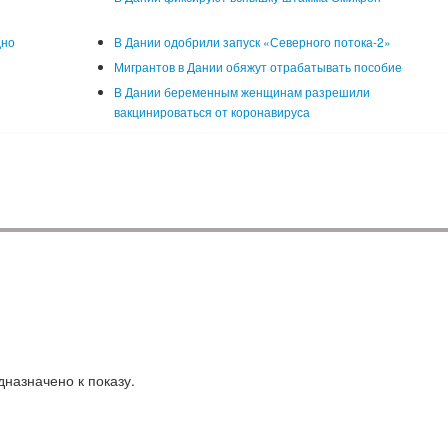
дно
В Дании одобрили запуск «Северного потока-2»
Мигрантов в Дании обяжут отрабатывать пособие
В Дании беременным женщинам разрешили
вакцинироваться от коронавируса
назначено к показу.