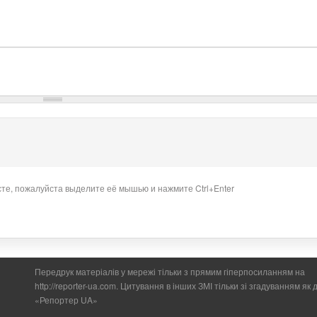
сте, пожалуйста выделите её мышью и нажмите Ctrl+Enter
Передрук матеріалів у мережі тільки з прямим гіперпосиланням на
http://reporter-ua.com. Цитування в інших ЗМІ тільки зі згадуванням як
«Репортер UA»