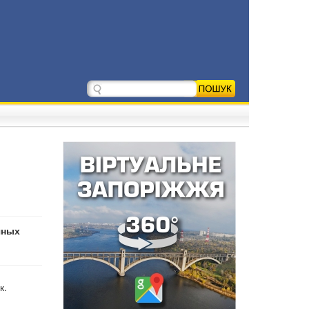
чных
к.