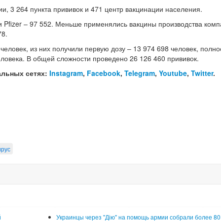
, 3 264 пункта прививок и 471 центр вакцинации населения.
 Pfizer – 97 552. Меньше применялись вакцины производства ком
78.
человек, из них получили первую дозу – 13 974 698 человек, полн
ловека. В общей сложности проведено 26 126 460 прививок.
альных сетях:
Instagram
,
Facebook
,
Telegram
,
Youtube
,
Twitter
.
ирус
й
Украинцы через "Дію" на помощь армии собрали более 80