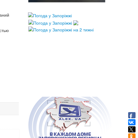
паний
остью