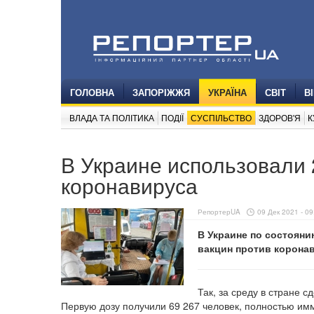
ГОЛОВНА
ЗАПОРІЖЖЯ
УКРАЇНА
СВІТ
В
ВЛАДА ТА ПОЛІТИКА
ПОДІЇ
СУСПІЛЬСТВО
ЗДОРОВ'Я
К
В Украине использовали 
коронавируса
РепортерUA
09 Дек 2021 - 09
В Украине по состояни
вакцин против корона
Так, за среду в стране 
Первую дозу получили 69 267 человек, полностью им