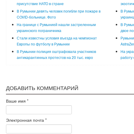
присутствие НАТО в стране
экзотич
В Румынии девять человек погибли при пожаре в
В Румын
COVID-больнице. Фото
украин
На границе с Румынией нашли застреленным
В Румын
украинского пограничника
двое п
Стали известны условия въезда на чемпионат
Румыния
Европы по футболу в Румынии
AstraZe
В Румынии полиция оштрафовала участников
На укра
антикарантинных протестов на 20 тыс. евро
работу 
ДОБАВИТЬ КОММЕНТАРИЙ
Ваше имя
*
Электронная почта
*