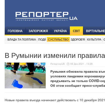
ГОЛОВНА
ЗАПОРІЖЖЯ
УКРАЇНА
СВІТ
ВІРТУАЛЬН
ВЛАДА ТА ПОЛІТИКА
ПОДІЇ
СУСПІЛЬСТВО
ЗДОРОВ'Я
КУЛЬТУРА
В Румынии изменили правила 
РепортерUA
09 Дек 2021 - 13:28
Румыния обновила правила въе
условиях пандемии коронавиру
предъявить не только COVID-сер
Об этом сообщает пресс-служб
Новые правила въезда начинают действовать с 10 декабря 2021 