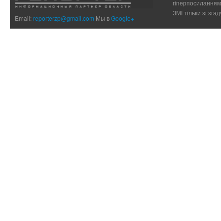
гіперпосиланням 
ЗМІ тільки зі зг
Email:
reporterzp@gmail.com
Мы в
Google+