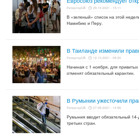
Евросоюз рекомендует откр
РепортерUA
29.10.2021 - 15:11
В «зеленый» список на этой недел
Намибию и Перу.
В Таиланде изменили прав
РепортерUA
12.10.2021 - 09:30
Начиная с 1 ноября, для привитых
отменят обязательный карантин.
В Румынии ужесточили пра
РепортерUA
27.09.2021 - 14:56
Румыния вводит обязательный 14-д
третьих стран.