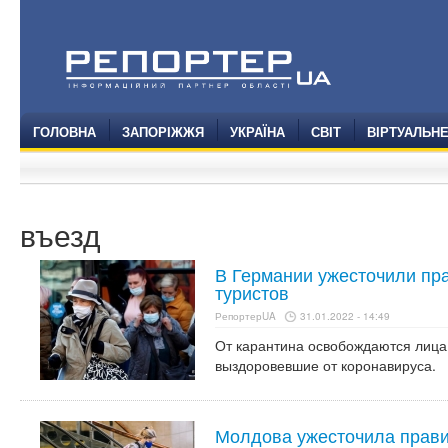
ГОЛОВНА
ЗАПОРІЖЖЯ
УКРАЇНА
СВІТ
ВІРТУАЛЬН
въезд
В Германии ужесточили пр
туристов
РепортерUA
31.01.2022 - 14:49
От карантина освобождаются лица
выздоровевшие от коронавируса.
Молдова ужесточила прави