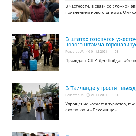
В частности, в связи со сложной э
появлением нового штамма Омикр
В штатах готовятся ужесто
нового штамма коронавиру
РепортерUA
01.12.2021 - 11:08
Президент США Джо Байден объяви
В Таиланде упростят въезд
РепортерUA
29.11.2021 - 11:34
Упрощение касается туристов, въ
exemption и «Песочница».