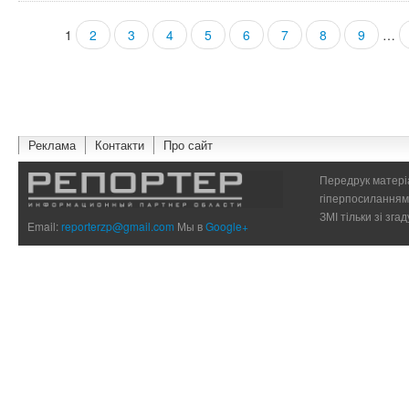
1
2
3
4
5
6
7
8
9
…
Страницы
Реклама
Контакти
Про сайт
Передрук матеріа
гіперпосиланням 
ЗМІ тільки зі зг
Email:
reporterzp@gmail.com
Мы в
Google+