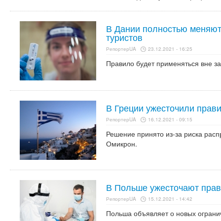
В Дании полностью меняют
туристов
РепортерUA
23.12.2021 - 16:25
Правило будет применяться вне за
В Греции ужесточили прави
РепортерUA
16.12.2021 - 09:15
Решение принято из-за риска рас
Омикрон.
В Польше ужесточают прав
РепортерUA
15.12.2021 - 14:42
Польша объявляет о новых огранич