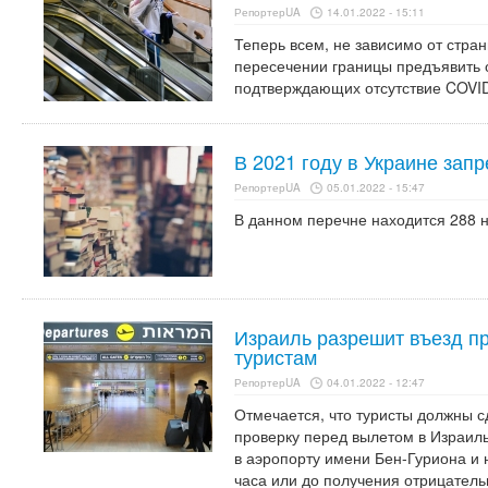
РепортерUA
14.01.2022 - 15:11
Теперь всем, не зависимо от стра
пересечении границы предъявить о
подтверждающих отсутствие COVID
В 2021 году в Украине запр
РепортерUA
05.01.2022 - 15:47
В данном перечне находится 288 
Израиль разрешит въезд п
туристам
РепортерUA
04.01.2022 - 12:47
Отмечается, что туристы должны с
проверку перед вылетом в Израиль
в аэропорту имени Бен-Гуриона и 
часа или до получения отрицатель