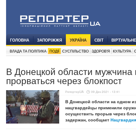
ГОЛОВНА
ЗАПОРІЖЖЯ
УКРАЇНА
СВІТ
ВІРТУАЛЬН
ВЛАДА ТА ПОЛІТИКА
ПОДІЇ
СУСПІЛЬСТВО
ЗДОРОВ'Я
КУЛЬТУРА
В Донецкой области мужчина 
прорваться через блокпост
РепортерUA
09 Дек 2021 - 13:41
В Донецкой области на одном и
нацгвардейцы применили оружи
осуществить прорыв через блок
задержан, сообщает
Нацгварди