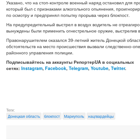
Указано, что на стоп-контроле военный наряд остановил для пр
который был с признаками алкогольного опьянения, проигнори
по осмотру и предпринял попытку прорыва через блокпост.
На предупредительный выстрел в воздух водитель не отреагир
вынуждены были применить огнестрельное оружие, выстрелив в
Правонарушителем оказался 39-летний житель Донецкой област
обстоятельств на место происшествия вызвали следственно-оп
районного управления полиции.
Подписывайтесь на аккаунты РепортерUA в социальных
сетях:
Instagram
,
Facebook
,
Telegram
,
Youtube
,
Twitter
.
Теги:
Донецкая область
блокпост
Мариуполь
нацгвардейцы