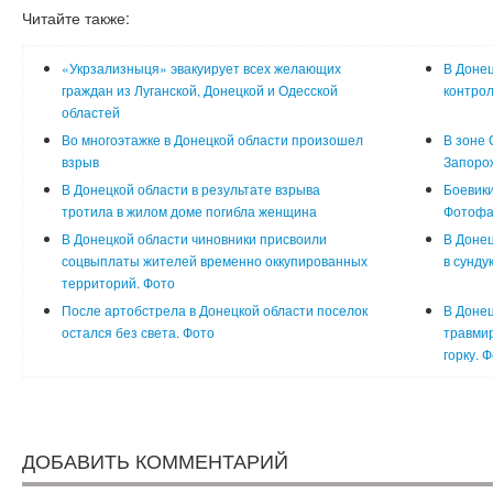
Читайте также:
«Укрзализныця» эвакуирует всех желающих
В Донец
граждан из Луганской, Донецкой и Одесской
контрол
областей
Во многоэтажке в Донецкой области произошел
В зоне
взрыв
Запоро
В Донецкой области в результате взрыва
Боевики
тротила в жилом доме погибла женщина
Фотофа
В Донецкой области чиновники присвоили
В Донец
соцвыплаты жителей временно оккупированных
в сунду
территорий. Фото
После артобстрела в Донецкой области поселок
В Донец
остался без света. Фото
травмир
горку. 
ДОБАВИТЬ КОММЕНТАРИЙ