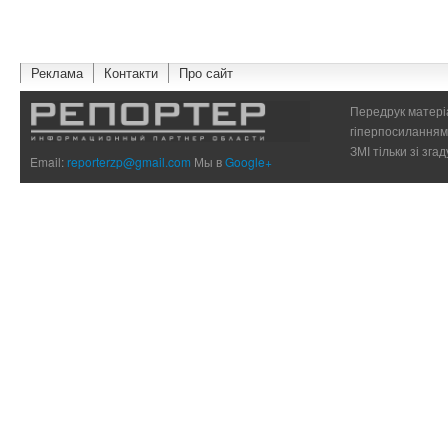
Реклама
Контакти
Про сайт
Передрук матеріа
гіперпосиланням 
ЗМІ тільки зі зг
Email:
reporterzp@gmail.com
Мы в
Google+