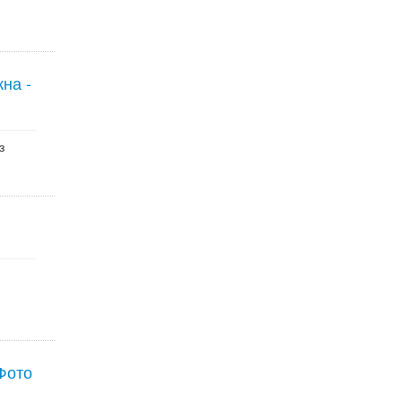
на -
з
Фото