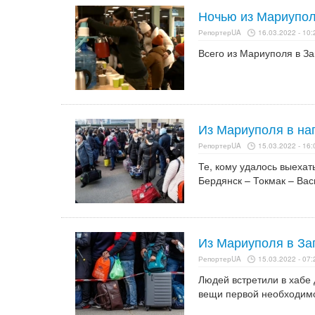
Ночью из Мариупол
РепортерUA
16.03.2022 - 10:
Всего из Мариуполя в З
Из Мариуполя в на
РепортерUA
15.03.2022 - 16:
Те, кому удалось выеха
Бердянск – Токмак – Вас
Из Мариуполя в За
РепортерUA
15.03.2022 - 07:
Людей встретили в хабе 
вещи первой необходимо