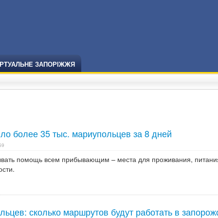
ІРТУАЛЬНЕ ЗАПОРІЖЖЯ
ло более 35 тыс. мариупольцев за 8 дней
59
вать помощь всем прибывающим – места для проживания, питани
сти.
льцев: сколько маршрутов будут работать в запорож