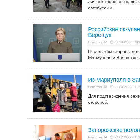
личном транспорте, двиг
автобусами.
Российские оккупан
Верещук
РепортерUA
05.03.2022 - 13:
Перед этим стороны дог
Мариуполя и Волновахи.
Из Мариуполя в За
РепортерUA
05.03.2022 - 11:
Для подтверждения режи
стороной.
Запорожские волон
РепортерUA
28.02.2022 - 11: