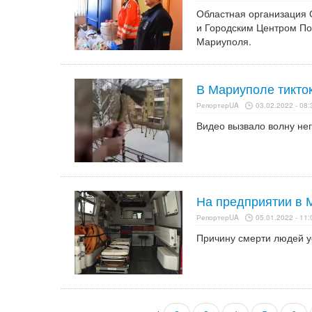
Областная организация 
и Городским Центром По
Мариуполя.
В Мариуполе тикток
РепортерUA
03.02.2022 - 08:
Видео вызвало волну нег
На предприятии в 
РепортерUA
05.01.2022 - 11:
Причину смерти людей у