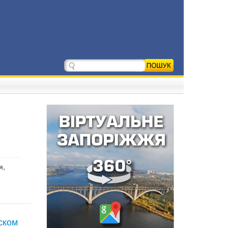
я,
ском