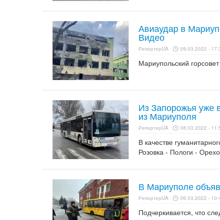
Авиаудар в Мариуп
Видео
РепортерUA
09.03.2022 - 17:
Мариупольский горсовет 
Из Запорожья уже 
из Мариуполя
РепортерUA
08.03.2022 - 11:
В качестве гуманитарног
Розовка - Пологи - Орехо
В Мариуполе объяв
РепортерUA
06.03.2022 - 10:
Подчеркивается, что сле