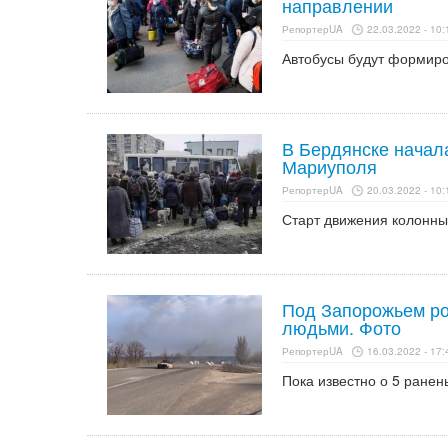
направлении
РепортерUA
22.03.2022 - 10:
Автобусы будут формиров
В Бердянске начал
Мариуполя
РепортерUA
20.03.2022 - 10:
Старт движения колонны
Под Запорожьем ро
людьми. Фото
РепортерUA
16.03.2022 - 17:
Пока известно о 5 ранен