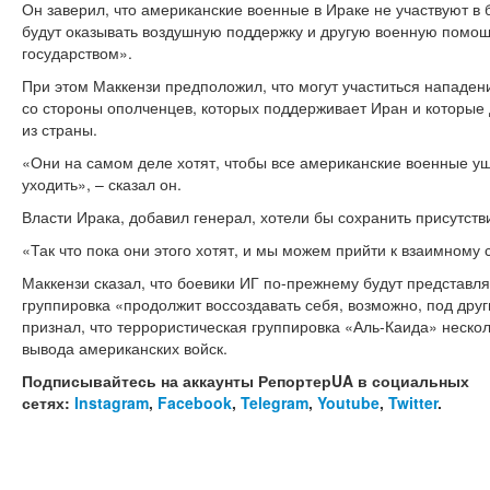
Он заверил, что американские военные в Ираке не участвуют в
будут оказывать воздушную поддержку и другую военную помощ
государством».
При этом Маккензи предположил, что могут участиться нападен
со стороны ополченцев, которых поддерживает Иран и которые
из страны.
«Они на самом деле хотят, чтобы все американские военные у
уходить», – сказал он.
Власти Ирака, добавил генерал, хотели бы сохранить присутств
«Так что пока они этого хотят, и мы можем прийти к взаимному 
Маккензи сказал, что боевики ИГ по-прежнему будут представлят
группировка «продолжит воссоздавать себя, возможно, под дру
признал, что террористическая группировка «Аль-Каида» неско
вывода американских войск.
Подписывайтесь на аккаунты РепортерUA в социальных
сетях:
Instagram
,
Facebook
,
Telegram
,
Youtube
,
Twitter
.