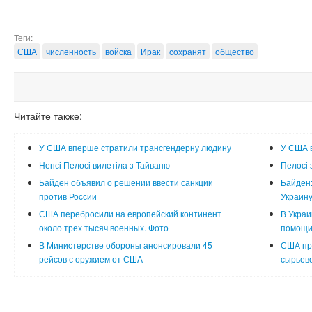
Теги:
США
численность
войска
Ирак
сохранят
общество
Читайте также:
У США вперше стратили трансгендерну людину
У США в
Ненсі Пелосі вилетіла з Тайваню
Пелосі 
Байден объявил о решении ввести санкции
Байден:
против России
Украин
США перебросили на европейский континент
В Украи
около трех тысяч военных. Фото
помощи
В Министерстве обороны анонсировали 45
США пр
рейсов с оружием от США
сырьево