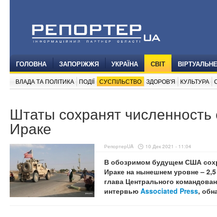
ГОЛОВНА
ЗАПОРІЖЖЯ
УКРАЇНА
СВІТ
ВІРТУАЛЬН
ВЛАДА ТА ПОЛІТИКА
ПОДІЇ
СУСПІЛЬСТВО
ЗДОРОВ'Я
КУЛЬТУРА
Штаты сохранят численность 
Ираке
РепортерUA
10 Дек 2021 - 11:04
В обозримом будущем США сохр
Ираке на нынешнем уровне – 2,5
глава Центрального командован
интервью
Associated Press
, обн