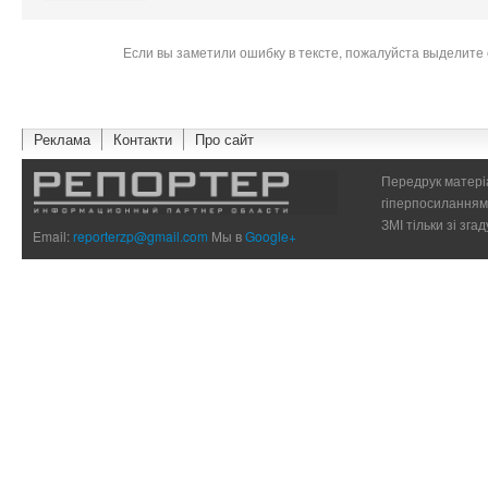
Если вы заметили ошибку в тексте, пожалуйста выделите 
Реклама
Контакти
Про сайт
Передрук матеріа
гіперпосиланням 
ЗМІ тільки зі зг
Email:
reporterzp@gmail.com
Мы в
Google+