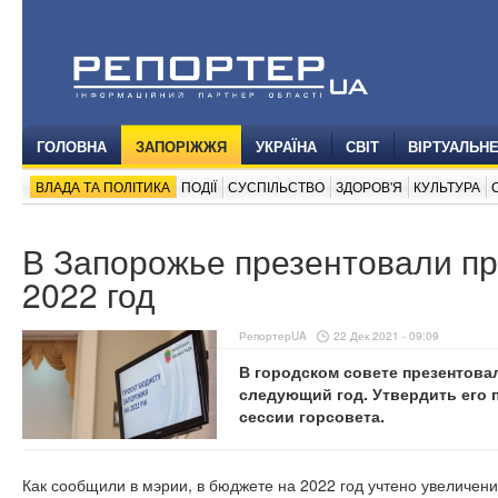
ГОЛОВНА
ЗАПОРІЖЖЯ
УКРАЇНА
СВІТ
ВІРТУАЛЬН
ВЛАДА ТА ПОЛІТИКА
ПОДІЇ
СУСПІЛЬСТВО
ЗДОРОВ'Я
КУЛЬТУРА
В Запорожье презентовали пр
2022 год
РепортерUA
22 Дек 2021 - 09:09
В городском совете презентова
следующий год. Утвердить его п
сессии горсовета.
Как сообщили в мэрии, в бюджете на 2022 год учтено увеличени