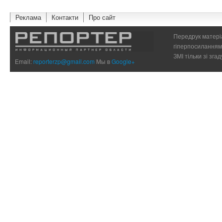
Реклама
Контакти
Про сайт
Передрук матеріа
гіперпосиланням 
ЗМІ тільки зі зг
Email:
reporterzp@gmail.com
Мы в
Google+