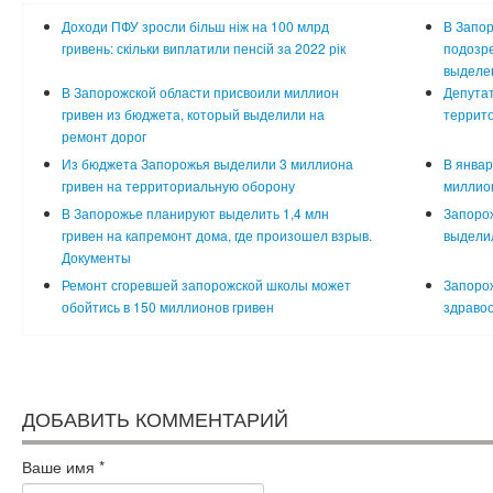
Доходи ПФУ зросли більш ніж на 100 млрд
В Запо
гривень: скільки виплатили пенсій за 2022 рік
подозре
выделе
В Запорожской области присвоили миллион
Депутат
гривен из бюджета, который выделили на
террито
ремонт дорог
Из бюджета Запорожья выделили 3 миллиона
В январ
гривен на территориальную оборону
миллион
В Запорожье планируют выделить 1,4 млн
Запорож
гривен на капремонт дома, где произошел взрыв.
выделил
Документы
Ремонт сгоревшей запорожской школы может
Запорож
обойтись в 150 миллионов гривен
здраво
ДОБАВИТЬ КОММЕНТАРИЙ
Ваше имя
*