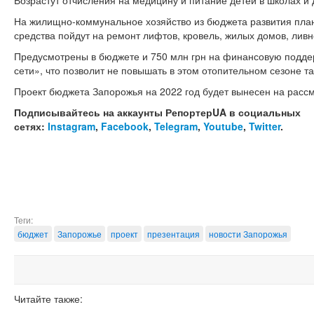
Возрастут отчисления на медицину и питание детей в школах и 
На жилищно-коммунальное хозяйство из бюджета развития план
средства пойдут на ремонт лифтов, кровель, жилых домов, лив
Предусмотрены в бюджете и 750 млн грн на финансовую подде
сети», что позволит не повышать в этом отопительном сезоне 
Проект бюджета Запорожья на 2022 год будет вынесен на рассм
Подписывайтесь на аккаунты РепортерUA в социальных
сетях:
Instagram
,
Facebook
,
Telegram
,
Youtube
,
Twitter
.
Теги:
бюджет
Запорожье
проект
презентация
новости Запорожья
Читайте также: