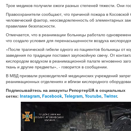
Трое медиков получили ожоги разных степеней тяжести. Они го
Правоохранители сообщают, что причиной пожара в Косовской
человеческий фактор, неосведомленность об элементарных за
правилами безопасности.
Отмечается, что в реанимации больницы работало одновременн
что создало условия для перенасыщенности воздуха кислородо
«После трагической гибели одного из пациентов больницы от ко
заведения по традиции поставил заупокойную свечу. От контак
кислородом воздухом в реанимационной палате мгновенно заг
ткань и другие предметы», - говорится в сообщении.
В МВД призвали руководителей медицинских учреждений запрет
реанимационных отделениях и вблизи кислородного оборудова
Подписывайтесь на аккаунты РепортерUA в социальных
сетях:
Instagram
,
Facebook
,
Telegram
,
Youtube
,
Twitter
.