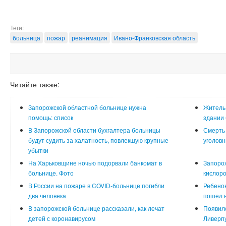
Теги:
больница
пожар
реанимация
Ивано-Франковская область
Читайте также:
Запорожской областной больнице нужна
Житель 
помощь: список
здании 
В Запорожской области бухгалтера больницы
Смерть 
будут судить за халатность, повлекшую крупные
уголовн
убытки
На Харьковщине ночью подорвали банкомат в
Запоро
больнице. Фото
кислоро
В России на пожаре в COVID-больнице погибли
Ребенок
два человека
пошел н
В запорожской больнице рассказали, как лечат
Появило
детей с коронавирусом
Ливерп