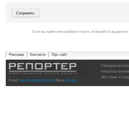
Если вы заметили ошибку в тексте, пожалуйста выделите 
Реклама
Контакти
Про сайт
Передрук матеріа
гіперпосиланням 
ЗМІ тільки зі зг
Email:
reporterzp@gmail.com
Мы в
Google+