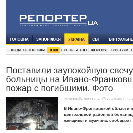
ГОЛОВНА
ЗАПОРІЖЖЯ
УКРАЇНА
СВІТ
ВІРТУАЛЬН
ВЛАДА ТА ПОЛІТИКА
ПОДІЇ
СУСПІЛЬСТВО
ЗДОРОВ'Я
КУЛЬТУРА
Поставили заупокойную свечу
больницы на Ивано-Франков
пожар с погибшими. Фото
РепортерUA, фото ГСЧС
29 Дек 2021 - 12:
В Ивано-Франковской области 
центральной районной больнице
женщины и мужчина, сообщают