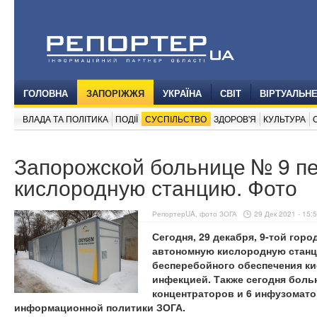
ГОЛОВНА
ЗАПОРІЖЖЯ
УКРАЇНА
СВІТ
ВІРТУАЛЬН
ВЛАДА ТА ПОЛІТИКА
ПОДІЇ
СУСПІЛЬСТВО
ЗДОРОВ'Я
КУЛЬТУРА
Запорожской больнице № 9 п
кислородную станцию. Фото
РепортерUA, фото ЗОГА
29 Дек 2021 - 15:
Сегодня, 29 декабря, 9-той го
автономную кислородную станци
бесперебойного обеспечения к
инфекцией. Также сегодня боль
концентраторов и 6 инфузомато
информационной политики ЗОГА.