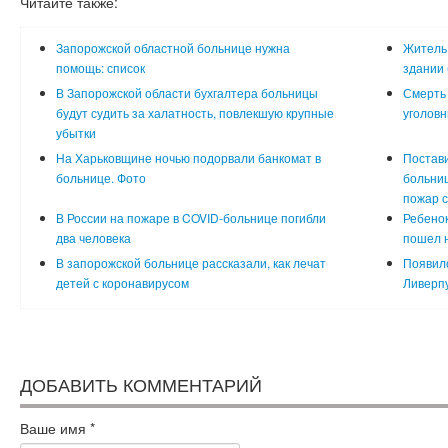
Читайте также:
Запорожской областной больнице нужна
Житель 
помощь: список
здании 
В Запорожской области бухгалтера больницы
Смерть 
будут судить за халатность, повлекшую крупные
уголовн
убытки
На Харьковщине ночью подорвали банкомат в
Постави
больнице. Фото
больни
пожар с
В России на пожаре в COVID-больнице погибли
Ребенок
два человека
пошел н
В запорожской больнице рассказали, как лечат
Появило
детей с коронавирусом
Ливерп
ДОБАВИТЬ КОММЕНТАРИЙ
Ваше имя
*