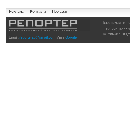
Реклама
Контакти
Про сайт
Передрук матеріа
гіперпосиланням 
ЗМІ тільки зі зг
Email:
reporterzp@gmail.com
Мы в
Google+