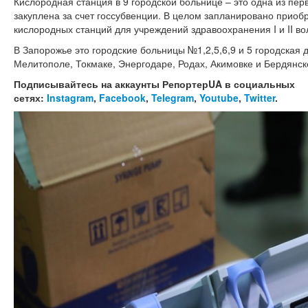
Кислородная станция в 9 городской больнице – это одна из пе
закуплена за счет госсубвенции. В целом запланировано приобр
кислородных станций для учреждений здравоохранения I и II в
В Запорожье это городские больницы №1,2,5,6,9 и 5 городская 
Мелитополе, Токмаке, Энергодаре, Родах, Акимовке и Бердянск
Подписывайтесь на аккаунты РепортерUA в социальных
сетях:
Instagram
,
Facebook
,
Telegram
,
Youtube
,
Twitter
.