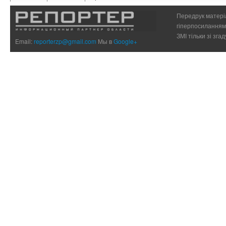
Передрук матеріа
гіперпосиланням 
ЗМІ тільки зі зг
Email:
reporterzp@gmail.com
Мы в
Google+