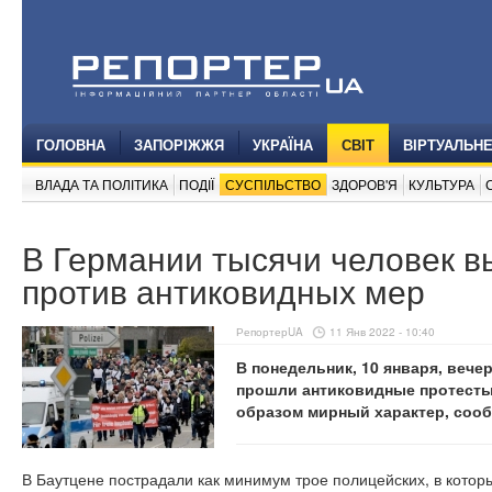
ГОЛОВНА
ЗАПОРІЖЖЯ
УКРАЇНА
СВІТ
ВІРТУАЛЬН
ВЛАДА ТА ПОЛІТИКА
ПОДІЇ
СУСПІЛЬСТВО
ЗДОРОВ'Я
КУЛЬТУРА
В Германии тысячи человек в
против антиковидных мер
РепортерUA
11 Янв 2022 - 10:40
В понедельник, 10 января, вече
прошли антиковидные протесты
образом мирный характер, соо
В Баутцене пострадали как минимум трое полицейских, в котор