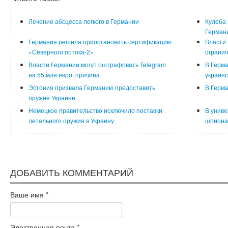
Лечение абсцесса легкого в Германии
Кулеба
Герман
Германия решила приостановить сертификацию
Власти 
«Северного потока-2»
ограни
Власти Германии могут оштрафовать Telegram
В Герма
на 55 млн евро: причина
украинс
Эстония призвала Германию предоставить
В Герма
оружие Украине
Немецкое правительство исключило поставки
В униве
летального оружия в Украину
шпиона
ДОБАВИТЬ КОММЕНТАРИЙ
Ваше имя
*
Электронная почта
*